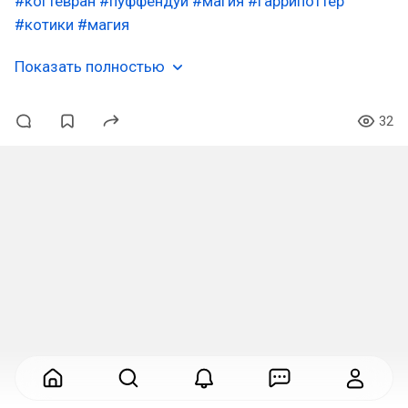
#когтевран
#пуффендуй
#магия
#гаррипоттер
#котики
#магия
Показать полностью
32