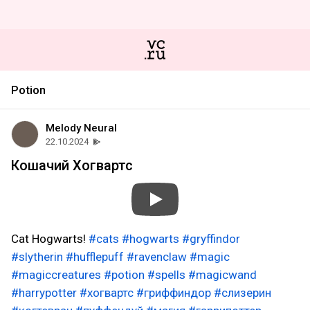
Potion
Melody Neural
22.10.2024
Кошачий Хогвартс
Cat Hogwarts!
#cats
#hogwarts
#gryffindor
#slytherin
#hufflepuff
#ravenclaw
#magic
#magiccreatures
#potion
#spells
#magicwand
#harrypotter
#хогвартс
#гриффиндор
#слизерин