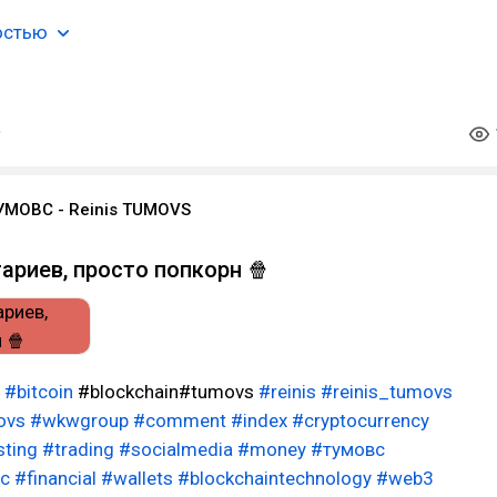
остью
УМОВС - Reinis TUMOVS
ариев, просто попкорн 🍿
#bitcoin
#blockchain#tumovs
#reinis
#reinis_tumovs
ovs
#wkwgroup
#comment
#index
#cryptocurrency
sting
#trading
#socialmedia
#money
#тумовс
с
#financial
#wallets
#blockchaintechnology
#web3