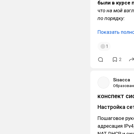
были в курсе
что на мой взг
по порядку:
Показать полн
1
2
Sisacca
Образован
конспект си
Настройка се
Пошаговое руко
адресация IPv4
NAT, DHCP и си