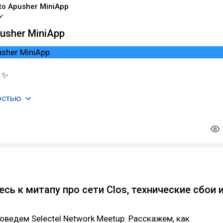
to Apusher MiniApp
usher MiniApp
! ✨
остью
сь к митапу про сети Clos, технические сбои 
оведем Selectel Network Meetup. Расскажем, как