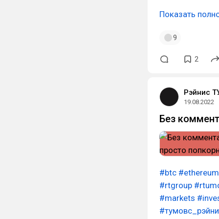
Показать полн
9
2
Рэйнис Т
19.08.2022
Без коммент
#btc
#ethereum
#rtgroup
#rtum
#markets
#inve
#тумовс_рэйни