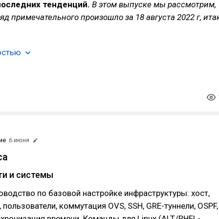
 последних тенденций.
В этом выпуске мы рассмотрим,
ляд примечательного произошло за 18 августа 2022 г, ита
остью
ие
6 июня
са
ти и системы
водство по базовой настройке инфраструктуры: хост,
, пользователи, коммутация OVS, SSH, GRE-туннели, OSPF,
нхронизация времени. Команды для Linux (ALT/RHEL-