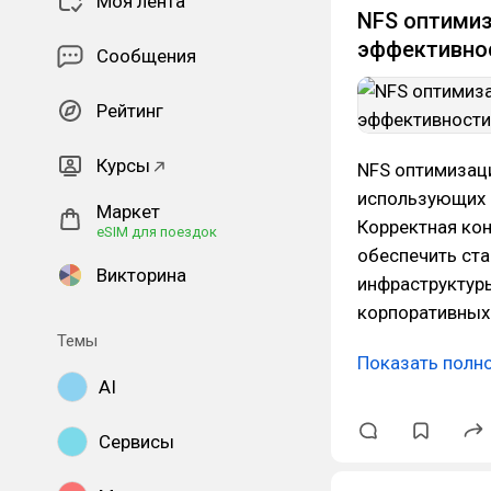
Моя лента
NFS оптимиз
эффективно
Сообщения
Рейтинг
Курсы
NFS оптимизац
использующих 
Маркет
Корректная ко
eSIM для поездок
обеспечить ста
Викторина
инфраструктуры
корпоративных
Темы
Показать полн
AI
Сервисы