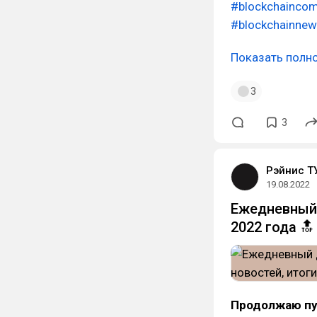
#blockchainco
#blockchainne
Показать полн
3
3
Рэйнис Т
19.08.2022
Ежедневный 
2022 года 🔝
Продолжаю пу