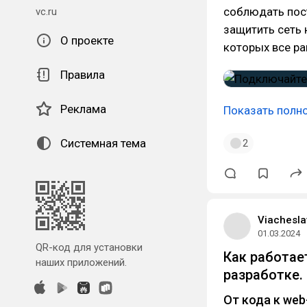
соблюдать пос
vc.ru
защитить сеть 
О проекте
которых все ра
Правила
Реклама
Показать полн
Системная тема
2
Viachesla
01.03.2024
QR-код для установки
Как работае
наших приложений.
разработке.
От кода к we