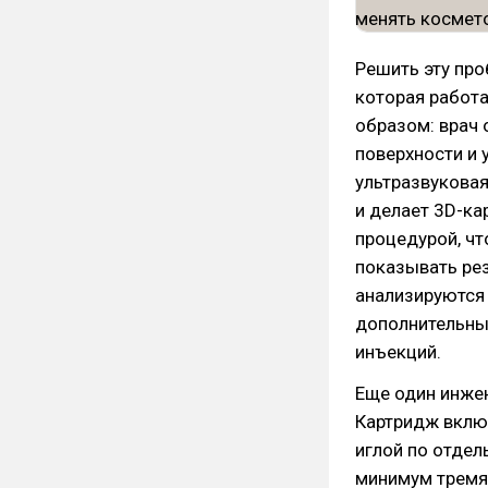
Решить эту про
которая работа
образом: врач
поверхности и 
ультразвуковая
и делает 3D-ка
процедурой, ч
показывать рез
анализируются
дополнительные
инъекций.
Еще один инжен
Картридж включ
иглой по отдел
минимум тремя 