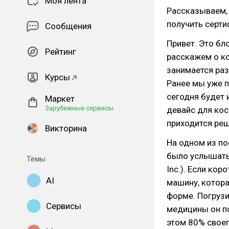
Моя лента
Рассказываем,
получить серт
Сообщения
Привет. Это бло
Рейтинг
расскажем о к
занимается ра
Курсы
Ранее мы уже 
сегодня будет 
Маркет
Зарубежные сервисы
девайс для кос
приходится реш
Викторина
На одном из п
было услышать 
Темы
Inc.). Если ко
AI
машину, котора
форме. Погрузи
Сервисы
медицины он по
этом 80% своег