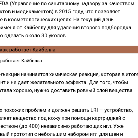
FDA (Управление по санитарному надзору за качеством
тов и медикаментов) в 2015 году, что позволяет
е в косметологических целях. На текущий день
рименяют Кайбеллу для удаления второго подбородка.
о сделать около 30 уколов.
 работает Кайбелла
нъекции начинается химическая реакция, которая в итог
нт и не дает желательного эффекта. Для того, чтобы
отала хорошо, нужно доставить ровный слой вещества
.
их похожих проблем и должен решать LRI — устройство,
вляет вещество под кожу при помощи картриджей с
еством (до 400) независимо работающих игл. Уже
вый прототип с небольшим набором игл для шеи и