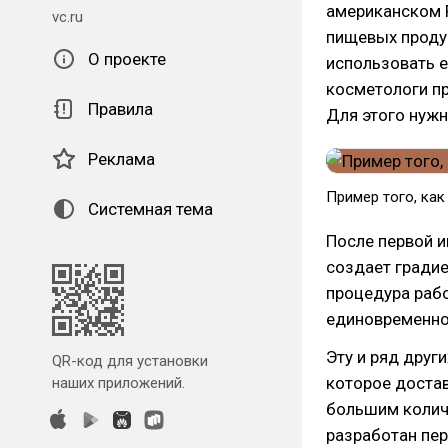
американском 
vc.ru
пищевых продук
О проекте
использовать е
косметологи п
Правила
Для этого нужн
Реклама
Пример того, как
Системная тема
После первой и
создает градие
процедура раб
единовременно
Эту и ряд друг
QR-код для установки
которое доста
наших приложений.
большим колич
разработан пер