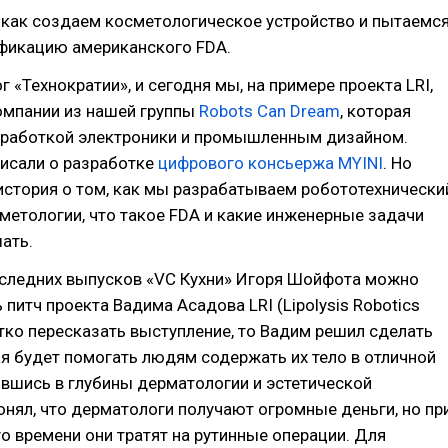
 как создаем косметологическое устройство и пытаемс
ификацию американского FDA.
г «Технократии», и сегодня мы, на примере проекта LRI,
омпании из нашей группы
Robots Can Dream
, которая
зработкой электроники и промышленным дизайном.
писали о разработке
цифрового консьержа MYINI
. Но
история о том, как мы разрабатываем робототехнически
метологии, что такое FDA и какие инженерные задачи
ать.
оследних выпусков «VC Кухни» Игоря Шойфота можно
питч проекта Вадима Асадова LRI (Lipolysis Robotics
ротко пересказать выступление, то Вадим решил сделать
я будет помогать людям содержать их тело в отличной
вшись в глубины дерматологии и эстетической
нял, что дерматологи получают огромные деньги, но пр
о времени они тратят на рутинные операции. Для