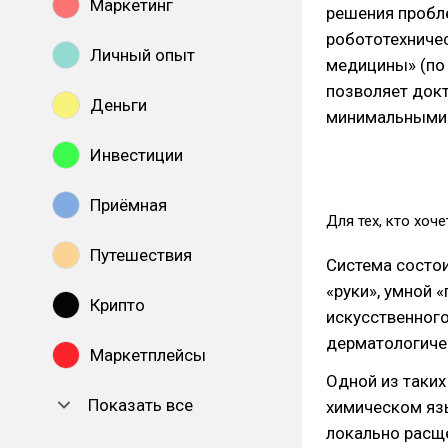
Маркетинг
решения пробл
робототехничес
Личный опыт
медицины» (по 
позволяет докт
Деньги
минимальными 
Инвестиции
Приёмная
Для тех, кто хоч
Путешествия
Система состои
«руки», умной 
Крипто
искусственного
дерматологиче
Маркетплейсы
Одной из таких 
Показать все
химическом язы
локально расщ