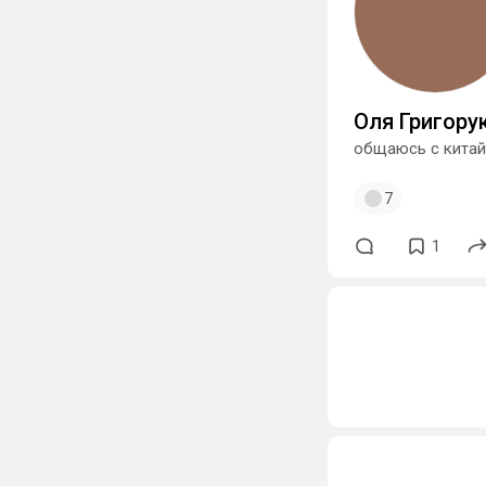
Оля Григору
общаюсь с кита
7
1