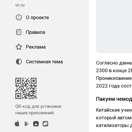
vc.ru
О проекте
Правила
Реклама
Системная тема
Согласно данн
2300 в конце 2
Проникновение 
2022 года сост
Пакуем чемод
QR-код для установки
Китайские уче
наших приложений.
который автом
катализаторы 