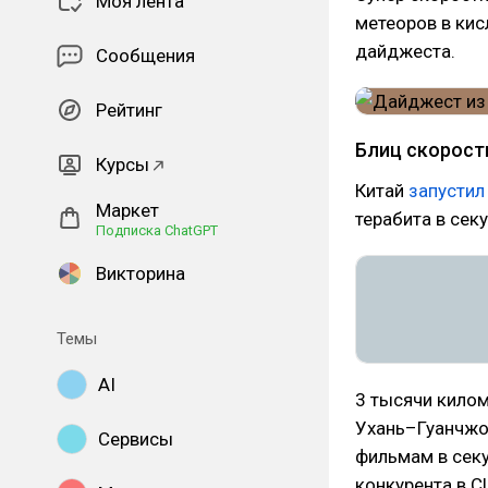
Моя лента
метеоров в кис
дайджеста.
Сообщения
Рейтинг
Блиц скорост
Курсы
Китай
запустил
Маркет
терабита в секу
Подписка ChatGPT
Викторина
Темы
AI
3 тысячи кило
Ухань–Гуанчжоу
Сервисы
фильмам в секу
конкурента в С