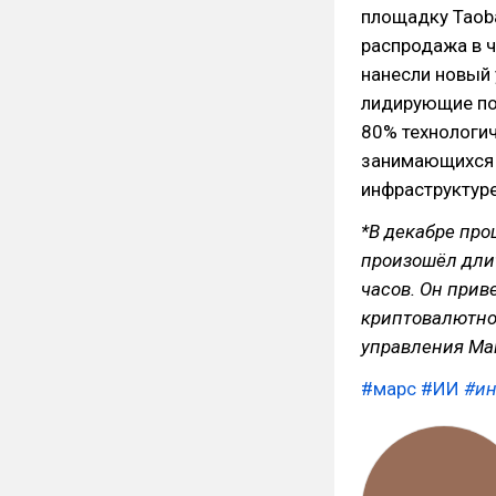
площадку Taoba
распродажа в ч
нанесли новый 
лидирующие поз
80% технологич
занимающихся 
инфраструктуре
*В декабре прош
произошёл дли
часов. Он прив
криптовалютно
управления Ма
#марс
#ИИ
#ин