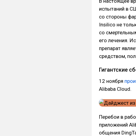
В настоящее в
испытаний в СШ
со стороны фа
Insilico не то
со смертельным
его лечения. И
препарат явля
средством, по
Гигантские с
12 ноября
про
Alibaba Cloud.
Перебои в рабо
приложений Ali
общения DingTa