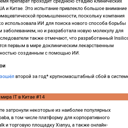
ремя препарат проходит среднюю стадию клинических
А и Китае. Это испытание привлекло большое внимание
рмацевтической промышленности, поскольку компания
лько использовала ИИ для поиска нового способа борьбы
 заболеванием, но и разработала новую молекулу для
сследователи также отмечают, что разработанный Insilic
ется первым в мире доклиническим лекарственным
лностью созданным с помощью ИИ.
бои
изошёл
второй за год* крупномасштабный сбой в систем
те затронули некоторые из наиболее популярных
baba, в том числе платформу для корпоративного
lk и торговую площадку Xianyu, а также онлайн-