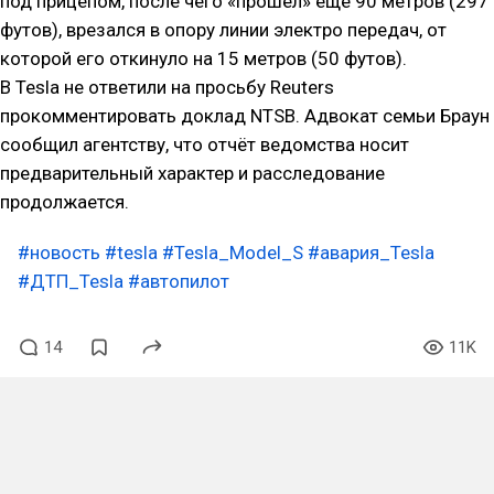
под прицепом, после чего «прошёл» ещё 90 метров (297
футов), врезался в опору линии электро передач, от
которой его откинуло на 15 метров (50 футов).
В Tesla не ответили на просьбу Reuters
прокомментировать доклад NTSB. Адвокат семьи Браун
сообщил агентству, что отчёт ведомства носит
предварительный характер и расследование
продолжается.
#новость
#tesla
#Tesla_Model_S
#авария_Tesla
#ДТП_Tesla
#автопилот
14
11K