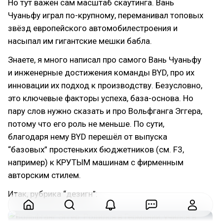
Но тут важен сам масштаб скаутинга. Вань
Чуаньфу играл по-крупному, переманивал топовых
звёзд европейского автомобилестроения и
насыпал им гигантские мешки бабла.
Знаете, я много написал про самого Вань Чуаньфу
и инженерные достижения команды BYD, про их
инновации их подход к производству. Безусловно,
это ключевые факторы успеха, база-основа. Но
пару слов нужно сказать и про Вольфганга Эггера,
потому что его роль не меньше. По сути,
благодаря нему BYD перешёл от выпуска
“базовых” простеньких бюджетников (см. F3,
например) к КРУТЫМ машинам с фирменным
авторским стилем.
Итак, рубрика “дезигн”: