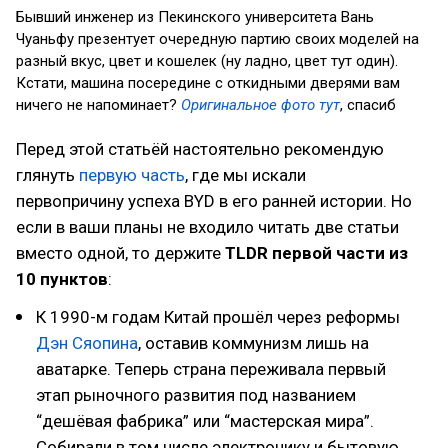
Бывший инженер из Пекинского университета Вань
Чуаньфу презентует очередную партию своих моделей на
разный вкус, цвет и кошелек (ну ладно, цвет тут один).
Кстати, машина посередине с откидными дверями вам
ничего не напоминает?
Оригинальное фото тут
, спасиб
Перед этой статьёй настоятельно рекомендую
глянуть
первую часть
, где мы искали
первопричину успеха BYD в его ранней истории. Но
если в ваши планы не входило читать две статьи
вместо одной, то держите
TLDR первой части из
10 пунктов
:
К 1990-м годам Китай прошёл через реформы
Дэн Сяопина
, оставив коммунизм лишь на
аватарке. Теперь страна переживала первый
этап рыночного развития под названием
“дешёвая фабрика” или “мастерская мира”.
Собирали в том числе электронику и бытовую