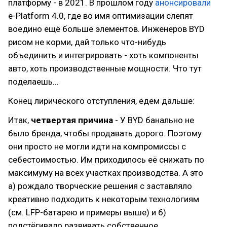
платформу - в 2021. В прошлом году
анонсировали
e-Platform 4.0, где во имя оптимизации слепят
воедино ещё больше элементов. Инженеров BYD
рисом не корми, дай только что-нибудь
объединить и интегрировать - хоть компоненты
авто, хоть производственные мощности. Что тут
поделаешь...
Конец лирического отступления, едем дальше:
Итак,
четвертая причина
- У BYD банально не
было бренда, чтобы продавать дорого. Поэтому
они просто не могли идти на компромиссы с
себестоимостью. Им приходилось её снижать по
максимуму на всех участках производства. А это
а) рождало творческие решения с заставляло
креативно подходить к некоторым технологиям
(см. LFP-батарею и примеры выше) и б)
подстёгивало развивать собственное