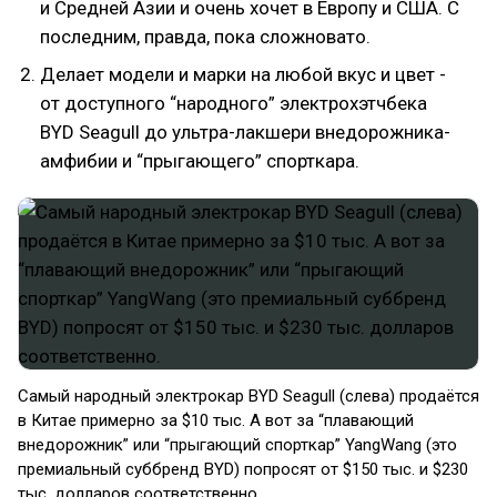
и Средней Азии и очень хочет в Европу и США. С
последним, правда, пока сложновато.
Делает модели и марки на любой вкус и цвет -
от доступного “народного” электрохэтчбека
BYD Seagull до ультра-лакшери внедорожника-
амфибии и “прыгающего” спорткара.
Самый народный электрокар BYD Seagull (слева) продаётся
в Китае примерно за $10 тыс. А вот за “плавающий
внедорожник” или “прыгающий спорткар” YangWang (это
премиальный суббренд BYD) попросят от $150 тыс. и $230
тыс. долларов соответственно.