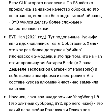
Benz CLK второго поколения. По S8 жёстко
проехались за низкое качество сборки, но это
не страшно, ведь это был подопытный образец
- BYD учился делать более сложные и
качественные тачки.
BYD Han (2021 год). Тут подопечные Чуаньфу
явно вдохновлялись Tesla. Собственно, Хань -
это как раз более доступная “убийца”
Илоновской S-модели, и это при том, что на Han
стоит продвинутая батарея Blade (в 2 раза
дешевле Тесловской батареи от Panasonic) и
собственная платформа и электроника. А в
составе кузова алюминий частично заменили
на сталь.
Наконец, лакшери-внедорожник YangWang U8
(это элитный суббренд BYD, про него ниже) - это
некий плод любви Рэнджика и Гелика под