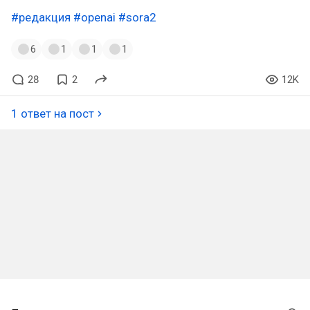
#редакция
#openai
#sora2
6
1
1
1
28
2
12K
1 ответ на пост