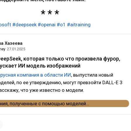
osoft
#deepseek
#openai
#o1
#aitraining
а Хазеева
ney
27.01.2025
eepSeek, которая только что произвела фурор,
пускает ИИ модель изображений
ирусная компания в области ИИ
, выпустила новый
делей, по ее утверждению, могут превзойти DALL-E 3
Расскажу, что уже известно о модели.
1