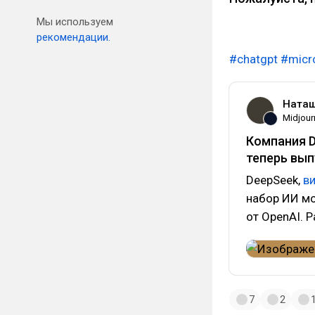
Мы используем
рекомендации.
#chatgpt
#micr
Наташ
Midjour
Компания D
теперь вы
DeepSeek,
в
набор ИИ мо
от OpenAI. 
7
2