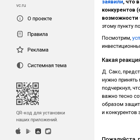
заявили
, что
vc.ru
конкурентов (
возможности 
О проекте
этому пункту п
Правила
Посмотрим,
ус
инвестиционны
Реклама
Какая реакци
Системная тема
Д. Сакс, предст
нужно принять 
подчеркнул, чт
важно тесно с
образом защит
и конкурентов 
QR-код для установки
наших приложений.
Пожалуйста, 