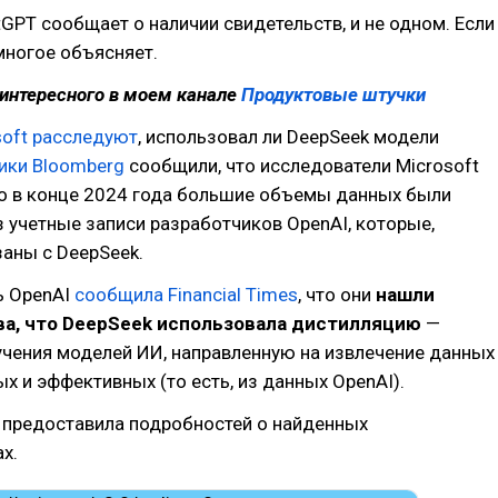
GPT сообщает о наличии свидетельств, и не одном. Если
 многое объясняет.
интересного в моем канале
Продуктовые штучки
soft расследуют
, использовал ли DeepSeek модели
ики Bloomberg
сообщили, что исследователи Microsoft
то в конце 2024 года большие объемы данных были
 учетные записи разработчиков OpenAI, которые,
аны с DeepSeek.
ь OpenAI
сообщила Financial Times
, что они
нашли
ва, что DeepSeek использовала дистилляцию
—
учения моделей ИИ, направленную на извлечение данных
ых и эффективных (то есть, из данных OpenAI).
 предоставила подробностей о найденных
х.