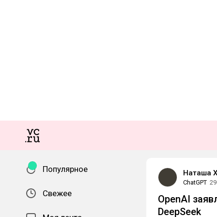
Популярное
Наташа 
ChatGPT
29
Свежее
OpenAI заяв
DeepSeek