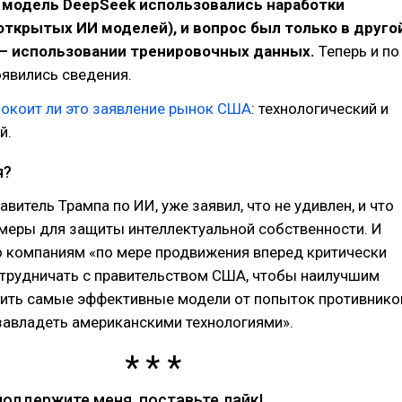
 в модель DeepSeek использовались наработки
открытых ИИ моделей), и вопрос был только в друго
– использовании тренировочных данных.
Теперь и по
оявились сведения.
покоит ли это заявление рынок США
: технологический и
й.
я?
авитель Трампа по ИИ, уже заявил, что не удивлен, и что
меры для защиты интеллектуальной собственности. И
о компаниям «по мере продвижения вперед критически
отрудничать с правительством США, чтобы наилучшим
ить самые эффективные модели от попыток противнико
завладеть американскими технологиями».
поддержите меня, поставьте лайк!