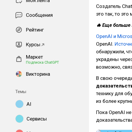
Моя лента
Создатель Chat
это так, то это
Сообщения
🔥 Еще больше 
Рейтинг
OpenAI и Micro
OpenAI.
Источн
Курсы
обнаружили, ч
Маркет
украдены через
Подписка ChatGPT
возможно, связ
Викторина
В свою очеред
доказательст
Темы
технику для об
из более крупн
AI
Пока OpenAI не
Сервисы
доказательства