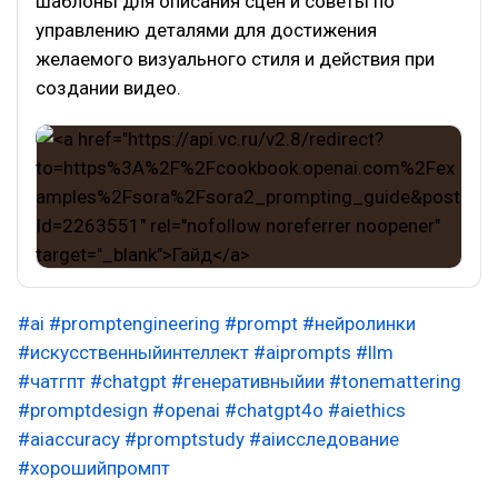
шаблоны для описания сцен и советы по
управлению деталями для достижения
желаемого визуального стиля и действия при
создании видео.
#ai
#promptengineering
#prompt
#нейролинки
#искусственныйинтеллект
#aiprompts
#llm
#чатгпт
#chatgpt
#генеративныйии
#tonemattering
#promptdesign
#openai
#chatgpt4o
#aiethics
#aiaccuracy
#promptstudy
#aiисследование
#хорошийпромпт