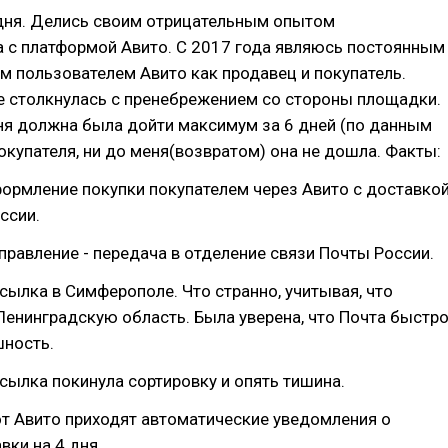
дня. Делись своим отрицательным опытом
а с платформой Авито. С 2017 года являюсь постоянным
м пользователем Авито как продавец и покупатель.
е столкнулась с пренебрежением со стороны площадки.
ня должна была дойти максимум за 6 дней (по данным
покупателя, ни до меня(возвратом) она не дошла. Факты:
формление покупки покупателем через Авито с доставко
ссии.
тправление - передача в отделение связи Почты России.
осылка в Симферополе. Что странно, учитывая, что
Ленинградскую область. Была уверена, что Почта быстр
шность.
осылка покинула сортировку и опять тишина.
от Авито приходят автоматические уведомления о
вки на 4 дня.