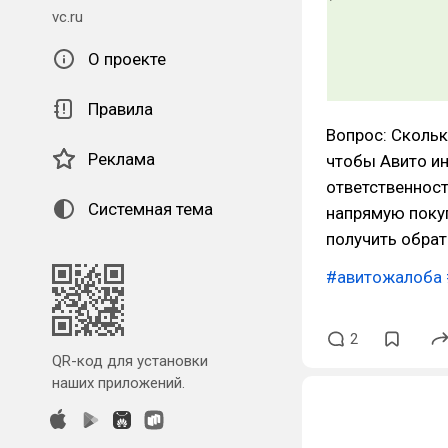
vc.ru
О проекте
Правила
Вопрос: Скольк
Реклама
чтобы Авито ин
ответственност
Системная тема
напрямую покуп
получить обрат
#авитожалоба
2
QR-код для установки
наших приложений.