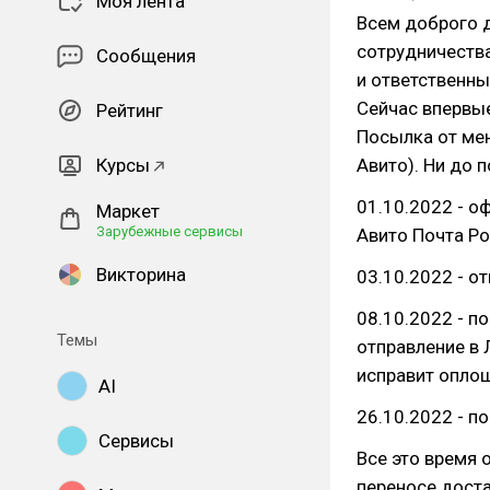
Моя лента
Всем доброго 
сотрудничеств
Сообщения
и ответственны
Сейчас впервы
Рейтинг
Посылка от ме
Курсы
Авито). Ни до 
01.10.2022 - о
Маркет
Зарубежные сервисы
Авито Почта Ро
Викторина
03.10.2022 - о
08.10.2022 - п
Темы
отправление в 
исправит опло
AI
26.10.2022 - п
Сервисы
Все это время 
переносе доста