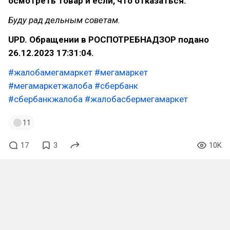
осмотреть товар и если, что отказаться.
Буду рад дельным советам.
UPD. Обращении в РОСПОТРЕБНАДЗОР подано
26.12.2023 17:31:04.
#жалобамегамаркет
#мегамаркет
#мегамаркетжалоба
#сбербанк
#сбербанкжалоба
#жалобасбермегамаркет
11
17
3
10K