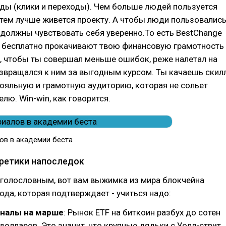
иды (клики и переходы). Чем больше людей пользуется
тем лучше живется проекту. А чтобы люди пользовалис
 должны чувствовать себя уверенно.То есть BestChange
и бесплатно прокачивают твою финансовую грамотность
, чтобы ты совершал меньше ошибок, реже налетал на
звращался к ним за выгодным курсом. Ты качаешь скилл
ояльную и грамотную аудиторию, которая не сольет
лю. Win-win, как говорится.
ов в академии беста
ретики напоследок
 голословным, вот вам выжимка из мира блокчейна
ода, которая подтверждает - учиться надо:
налы на марше
: Рынок ETF на биткоин разбух до сотен
олларов. Это значит, что крупные дядьки с Уолл-стрит