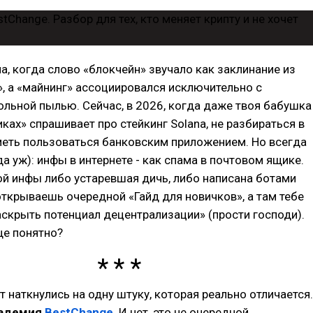
, когда слово «блокчейн» звучало как заклинание из
», а «майнинг» ассоциировался исключительно с
ольной пылью. Сейчас, в 2026, когда даже твоя бабушка
ках» спрашивает про стейкинг Solana, не разбираться в
уметь пользоваться банковским приложением. Но всегда
да уж): инфы в интернете - как спама в почтовом ящике.
ой инфы либо устаревшая дичь, либо написана ботами
открываешь очередной «Гайд для новичков», а там тебе
скрыть потенциал децентрализации» (прости господи).
ще понятно?
ут наткнулись на одну штуку, которая реально отличается.
адемия
BestChange
. И нет, это не очередной