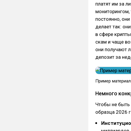
платят им за л
мониторингом, 
постоянно, они
делает так: он
в сфере крипты
скам и чаще во
они получают л
депозит за неде
Пример материал
Немного конк
Чтобы не быть
образца 2026 г
Институцио
миллиардов д