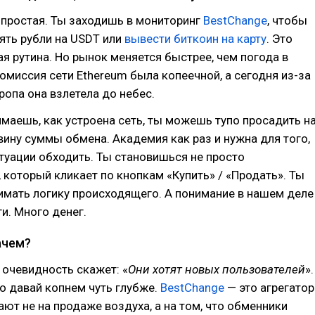
 простая. Ты заходишь в мониторинг
BestChange
, чтобы
ять рубли на USDT или
вывести биткоин на карту
. Это
я рутина. Но рынок меняется быстрее, чем погода в
комиссия сети Ethereum была копеечной, а сегодня из-за
ропа она взлетела до небес.
имаешь, как устроена сеть, ты можешь тупо просадить н
ину суммы обмена. Академия как раз и нужна для того,
туации обходить. Ты становишься не просто
 который кликает по кнопкам «Купить» / «Продать». Ты
имать логику происходящего. А понимание в нашем деле
и. Много денег.
ачем?
очевидность скажет: «
Они хотят новых пользователей
».
Но давай копнем чуть глубже.
BestChange
— это агрегатор
ют не на продаже воздуха, а на том, что обменники