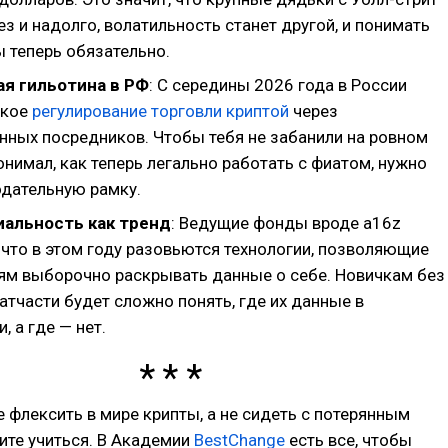
з и надолго, волатильность станет другой, и понимать
 теперь обязательно.
ая гильотина в РФ
: С середины 2026 года в России
ткое
регулирование торговли криптой
через
нных посредников. Чтобы тебя не забанили на ровном
онимал, как теперь легально работать с фиатом, нужно
одательную рамку.
альность как тренд
: Ведущие фонды вроде a16z
, что в этом году разовьются технологии, позволяющие
ям выборочно раскрывать данные о себе. Новичкам без
тчасти будет сложно понять, где их данные в
, а где — нет.
е флексить в мире крипты, а не сидеть с потерянным
ите учиться. В Академии
BestChange
есть все, чтобы