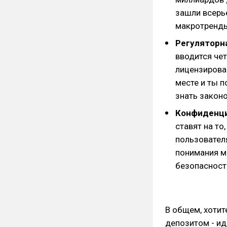
зашли всерье
макротренды
Регуляторн
вводится че
лицензирова
месте и ты п
знать закон
Конфиденци
ставят на то
пользовател
понимания ма
безопасности
В общем, хотит
депозитом - ид