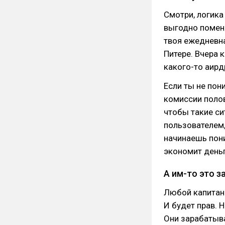
Смотри, логика
выгодно помен
твоя ежедневна
Питере. Вчера 
какого-то аирд
Если ты не пон
комиссии полов
чтобы такие си
пользователем,
начинаешь пон
экономит деньг
А им-то это з
Любой капитан 
И будет прав. 
Они зарабатыва