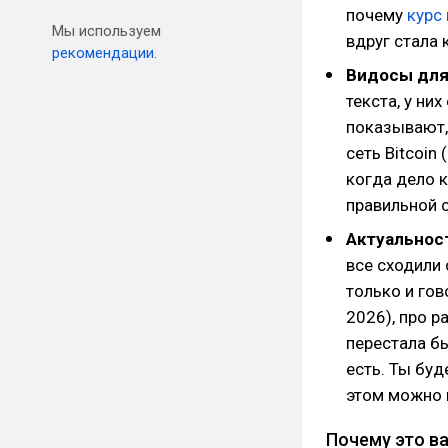
почему
курс
Мы используем
вдруг стала 
рекомендации.
Видосы для
текста, у ни
показывают,
сеть Bitcoin
когда дело 
правильной с
Актуальност
все сходили 
только и гов
2026), про р
перестала бы
есть. Ты буд
этом можно н
Почему это ва