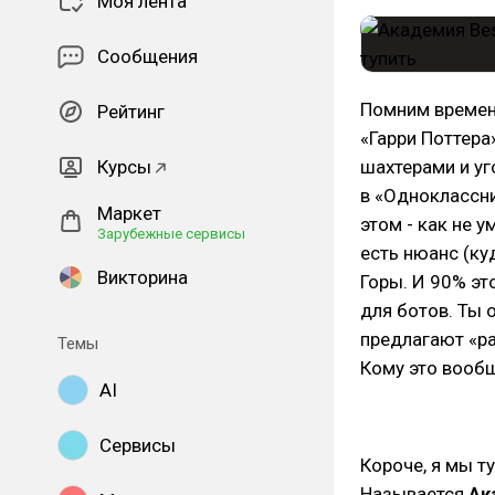
Моя лента
Сообщения
Помним времена
Рейтинг
«Гарри Поттера
Курсы
шахтерами и уг
в «Одноклассни
Маркет
этом - как не 
Зарубежные сервисы
есть нюанс (ку
Викторина
Горы. И 90% эт
для ботов. Ты 
предлагают «ра
Темы
Кому это вооб
AI
Сервисы
Короче, я мы т
Называется
Ак