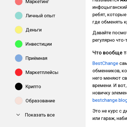
Маркетинг
инфоцыганский 
ребят, которые
Личный опыт
где обменять к
Деньги
Давайте посмот
регулярно что-
Инвестиции
Что вообще т
Приёмная
BestChange
сам
обменников, ко
Маркетплейсы
него меняют св
времени. И вот
Крипто
новичку элемен
bestchange.blo
Образование
Это не курс с 
Показать все
или гараж, наб