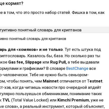
ще кормят?
 в том, что это просто набор статей. Фишка в том, как
тивно понятный словарь для криптанов
рь для «хомяков» и не только
. Тут есть штука под
иптословарь. Казалось бы, база. Но сколько раз ты
такое
Gas fee, Slippage
или
Rug Pull,
а тебе выдавали
формулами и графиками? В словаре
BestChange
все
о-человечески. Тебе не нужно быть сеньором-
ом, чтобы понять, чем
Mainnet
отличается от T
estnet
.
т-хэв, когда читаешь новости про очередной апдейт
регулярно пользуешься обменниками, понимание таких
ак
TVL
(Total Value Locked) или
Kimchi Premium
, уже не
е слова», а реальный инструмент, который объясняет,