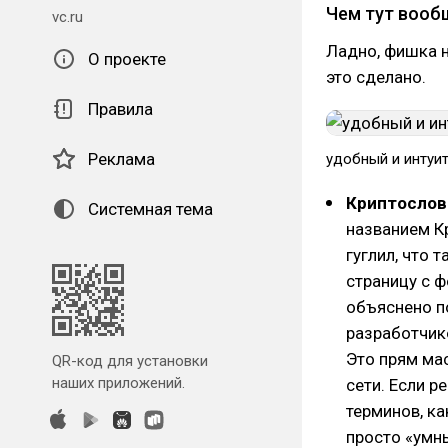
Чем тут вооб
vc.ru
Ладно, фишка не
О проекте
это сделано.
Правила
Реклама
удобный и интуи
Криптослова
Системная тема
названием Кр
гуглил, что 
страницу с 
объяснено п
разработчик
Это прям мас
QR-код для установки
наших приложений.
сети. Если 
терминов, к
просто «умны