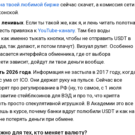
 на твоей любимой бирже
сейчас скачет, а комиссия сети
конской.
 ленивых
. Если ты такой же, как я, и лень читать полотн
х есть привязка к
YouTube-каналу
. Там без воды
 как именно тыкать кнопки, чтобы не отправить USDT в
 (да, так делают, и потом плачут). Визуал рулит. Особенно
касается интерфейса обменника, где от выбора
ети зависит, дойдут ли твои деньги вообще.
ь 2026 года
. Информация не застыла в 2017 году, когд
с ума от ICO. Они держат руку на пульсе. Сейчас все
орят про регулирование в РФ (ну, то самое, с 1 июля
азвитие стейблкоинов для ВЭД и про то, что крипта
ть просто спекулятивной игрушкой. В Академии это все
ешь в курсе, почему банки вдруг полюбили USDT и как на
е потерять деньги при обмене.
жно для тех, кто меняет валюту?