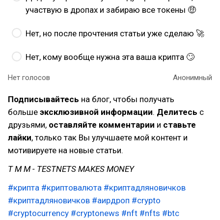
участвую в дропах и забираю все токены 🤑
Нет, но после прочтения статьи уже сделаю 🚀
Нет, кому вообще нужна эта ваша крипта 🙄
Нет голосов
Анонимный
Подписывайтесь
на блог, чтобы получать
больше
эксклюзивной информации
.
Делитесь
с
друзьями,
оставляйте комментарии
и
ставьте
лайки
, только так Вы улучшаете мой контент и
мотивируете на новые статьи.
T M M - TESTNETS MAKES MONEY
#крипта
#криптовалюта
#криптадляновичков
#криптадляновичков
#аирдроп
#crypto
#cryptocurrency
#cryptonews
#nft
#nfts
#btc