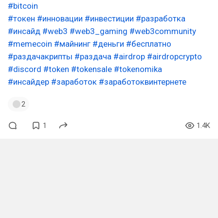
#bitcoin
#токен
#инновации
#инвестиции
#разработка
#инсайд
#web3
#web3_gaming
#web3community
#memecoin
#майнинг
#деньги
#бесплатно
#раздачакрипты
#раздача
#airdrop
#airdropcrypto
#discord
#token
#tokensale
#tokenomika
#инсайдер
#заработок
#заработоквинтернете
2
1
1.4K