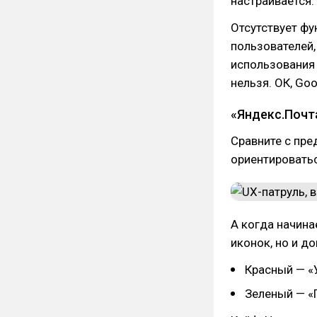
настраивается.
Отсутствует фу
пользователей,
использования 
нельзя. ОК, Go
«Яндекс.Почт
Сравните с пр
ориентировать
А когда начина
иконок, но и д
Красный — «
Зеленый — «