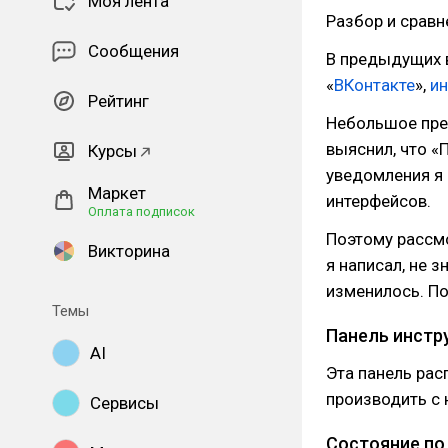
Моя лента
Разбор и сравн
Сообщения
В предыдущих 
«
ВКонтакте
»,
и
Рейтинг
Небольшое пред
выяснил, что «
Курсы
уведомления я 
Маркет
интерфейсов.
Оплата подписок
Поэтому рассм
Викторина
я написал, не 
изменилось. По
Темы
Панель инстр
AI
Эта панель рас
производить с 
Сервисы
Состояние по