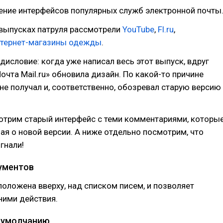
ение интерфейсов популярных служб электронной почты
выпусках патруля рассмотрели
YouTube
,
Fl.ru
,
нтернет-магазины одежды
.
исловие: когда уже написал весь этот выпуск, вдруг
Почта Mail.ru» обновила дизайн. По какой-то причине
не получал и, соответственно, обозревал старую версию
отрим старый интерфейс с теми комментариями, которы
зная о новой версии. А ниже отдельно посмотрим, что
гнали!
ументов
положена вверху, над списком писем, и позволяет
ними действия.
 умолчанию