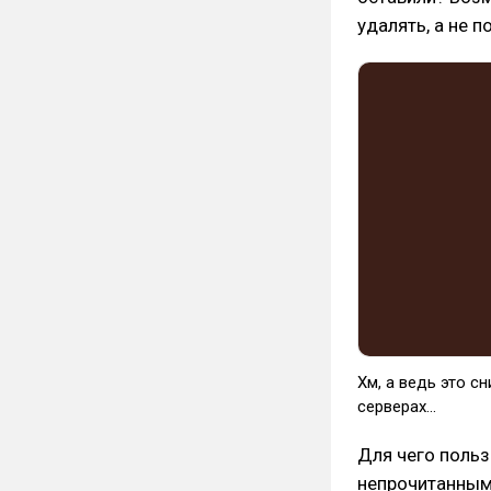
удалять, а не 
Хм, а ведь это с
серверах...
Для чего поль
непрочитанным»