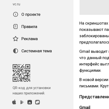
vc.ru
О проекте
На скриншотах 
Правила
показывают пан
заблокированы. 
Реклама
предполагалось
Системная тема
Gmail выводит 
что данный по
интерфейс выгл
функциями.
В новой версии
письмами. Круто
QR-код для установки
наших приложений.
Представлени
Gmail