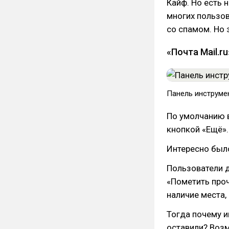
Кайф. Но есть 
многих пользов
со спамом. Но з
«Почта Mail.ru
Панель инструмен
По умолчанию 
кнопкой «Ещё».
Интересно был
Пользователи 
«Пометить про
наличие места,
Тогда почему и
оставили? Возм