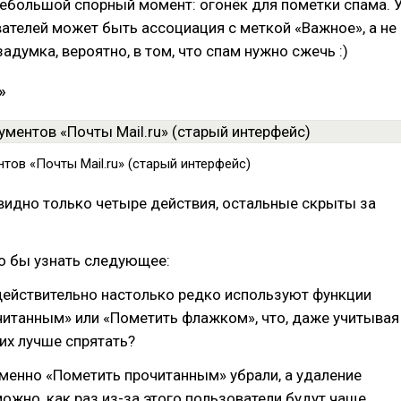
небольшой спорный момент: огонёк для пометки спама. 
ателей может быть ассоциация с меткой «Важное», а не
адумка, вероятно, в том, что спам нужно сжечь :)
»
тов «Почты Mail.ru» (старый интерфейс)
видно только четыре действия, остальные скрыты за
о бы узнать следующее:
действительно настолько редко используют функции
читанным» или «Пометить флажком», что, даже учитывая
 их лучше спрятать?
менно «Пометить прочитанным» убрали, а удаление
ожно, как раз из-за этого пользователи будут чаще