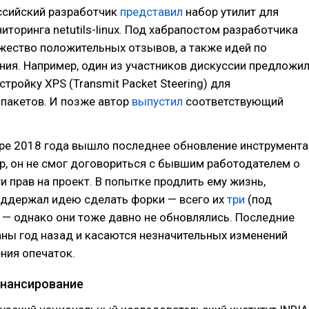
ссийский разработчик
представил
набор утилит для
иторинга netutils-linux. Под хабрапостом разработчика
жество положительных отзывов, а также идей по
ия. Например, один из участников дискуссии предложи
стройку XPS (Transmit Packet Steering) для
пакетов. И позже автор
выпустил
соответствующий
ре 2018 года вышло последнее обновление инструмента
р, он не смог договориться с бывшим работодателем о
 прав на проект. В попытке продлить ему жизнь,
оддержал идею сделать форки — всего их
три
(под
 — однако они тоже давно не обновлялись. Последние
ны год назад и касаются незначительных изменений
ния опечаток.
нансирование