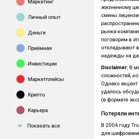
Маркетинг
жизненному ци
смены лицензии
Личный опыт
распространени
рынка компании
Деньги
поговорим в эт
откладывают в 
Приёмная
надежды на да
Инвестиции
Disclaimer:
В ма
сложностей, ко
Маркетплейсы
Однако акцент 
удалось обсуд
Крипто
(в формате экс
Карьера
Потеряли инт
В 2004 году Tr
Показать все
для шифрования