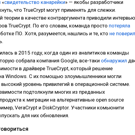
и
«
свидетельство канарейки
» — якобы разработчики
нуть, что TrueCrypt могут применять для слежки.
й теории в качестве контраргумента приводили интервь
ров TrueCrypt. По его словам, команда просто
потеряла
ботке ПО. Хотя, разумеется, нашлись и те, кто
не повери
ь.
илась в 2015 году, когда один из аналитиков команды
оторую собрала компания Google, все-таки
обнаружил
дв
имости в драйвере TrueCrypt, который решение
 на Windows. С их помощью злоумышленники могли
 высокий уровень привилегий в операционной системе.
звимости подтолкнули многих из преданных
продукта к миграции на альтернативные open source
имер, VeraCrypt и DiskCryptor. Участники комьюнити
пускать для них обновления.
говориться