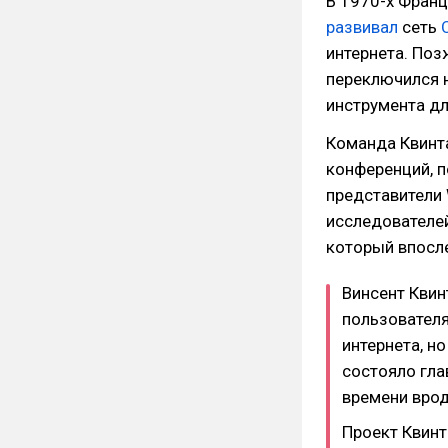
В 1970-х Франц
развивал
сеть
интернета. Поз
переключился н
инструмента д
Команда Квинта
конференций, п
представители
исследователей
который впосл
Винсент Квин
пользовател
интернета, н
состояло гла
времени врод
Проект Квинт