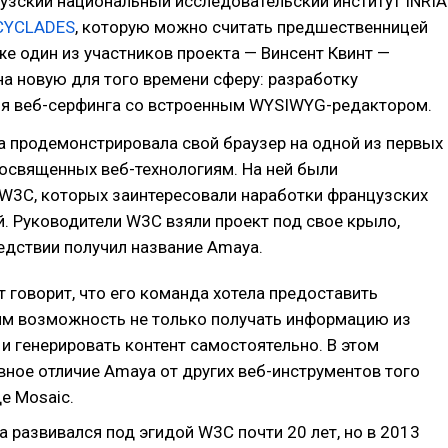
узский национальный исследовательский институт INRIA
CYCLADES
, которую можно считать предшественницей
же один из участников проекта — Винсент Квинт —
а новую для того времени сферу: разработку
ля веб-серфинга со встроенным WYSIWYG-редактором.
 продемонстрировала свой браузер на одной из первых
освященных веб-технологиям. На ней были
 W3C, которых заинтересовали наработки французских
. Руководители W3C взяли проект под свое крыло,
едствии получил название Amaya.
т говорит, что его команда хотела предоставить
ям возможность не только получать информацию из
о и генерировать контент самостоятельно. В этом
вное отличие Amaya от других веб-инструментов того
е Mosaic.
а развивался под эгидой W3C почти 20 лет, но в 2013