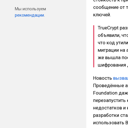
сообщение от т
Мы используем
ключей.
рекомендации.
TrueCrypt ра
объявили, чт
что код утил
миграции на а
же вышла пос
шифрования 
Новость
вызва
Проведённые 
Foundation даж
перезапустить 
недостатков и
разработки ста
использовать 