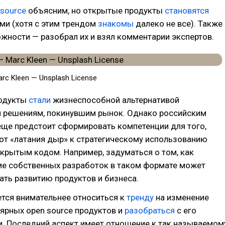
 source
объясним, но открытые продукты
становятся
ми (хотя с этим трендом
знакомы
далеко не все). Также
ожности — разобрал их и взял комментарии экспертов.
c Kleen — Unsplash License
родукты
стали
жизнеспособной альтернативой
 решениям, покинувшим рынок. Однако российским
еще предстоит сформировать компетенции для того,
от «латания дыр» к стратегическому использованию
ткрытым кодом. Например, задуматься о том, как
ие собственных разработок в таком формате может
ть развитию продуктов и бизнеса.
тся внимательнее относиться к
тренду
на изменение
ярных open source продуктов и
разобраться
с его
. Последний аспект имеет отношение к так называемом