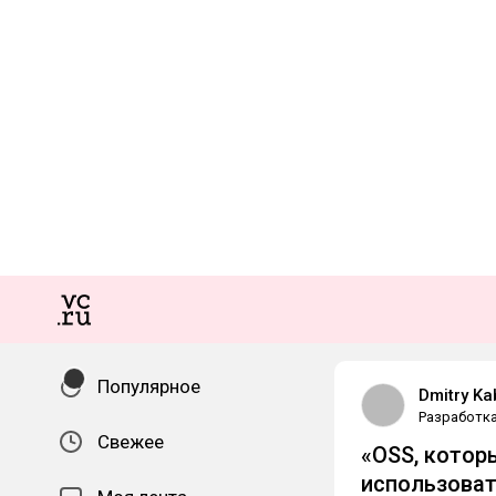
Популярное
Dmitry K
Разработк
Свежее
«OSS, котор
использоват