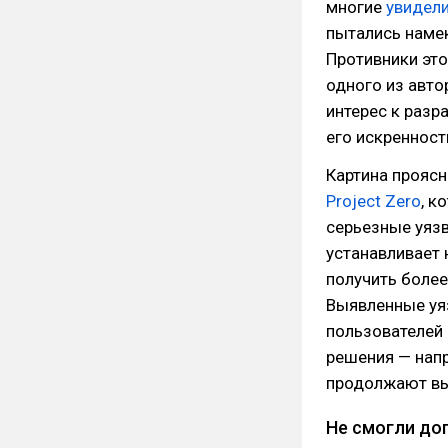
многие
увидел
пытались намек
Противники это
одного из авто
интерес к разра
его искренност
Картина проясн
Project Zero
, к
серьезные уязв
устанавливает
получить более
Выявленные уя
пользователей 
решения — напр
продолжают вы
Не смогли до