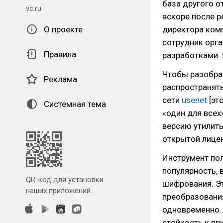
база другого 
vc.ru
вскоре после 
О проекте
директора комп
сотрудник орг
Правила
разработками. 
Чтобы разобрат
Реклама
распространят
сети
usenet
[эт
Системная тема
«один для всех
версию утилиты
открытой лице
Инструмент по
популярность, 
QR-код для установки
шифрования. Э
наших приложений.
преобразовани
одновременно.
стойкость к п