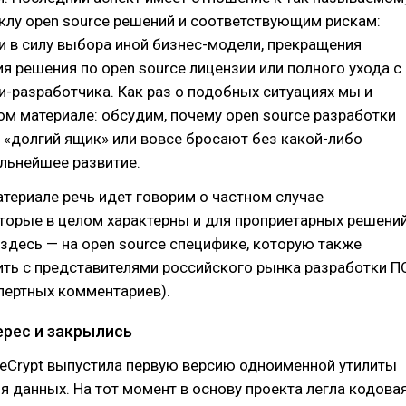
клу open source решений и соответствующим рискам:
 в силу выбора иной бизнес-модели, прекращения
я решения по open source лицензии или полного ухода с
-разработчика. Как раз о подобных ситуациях мы и
ом материале: обсудим, почему open source разработки
«долгий ящик» или вовсе бросают без какой-либо
льнейшее развитие.
териале речь идет говорим о частном случае
торые в целом характерны и для проприетарных решений
здесь — на open source специфике, которую также
ить с представителями российского рынка разработки П
пертных комментариев).
ерес и закрылись
ueCrypt выпустила первую версию одноименной утилиты
 данных. На тот момент в основу проекта легла кодова