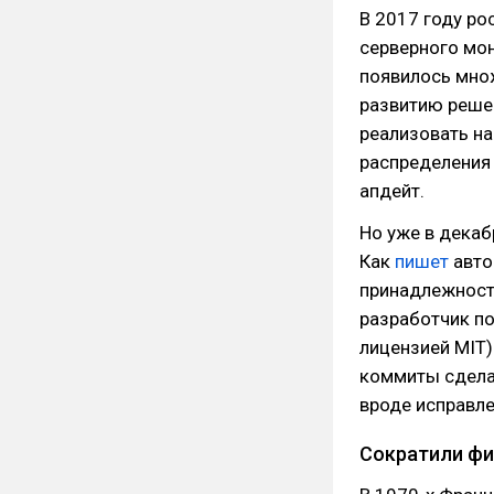
В 2017 году ро
серверного мон
появилось мно
развитию решен
реализовать на
распределения 
апдейт.
Но уже в декаб
Как
пишет
авто
принадлежности
разработчик п
лицензией MIT)
коммиты сдела
вроде исправле
Сократили фи