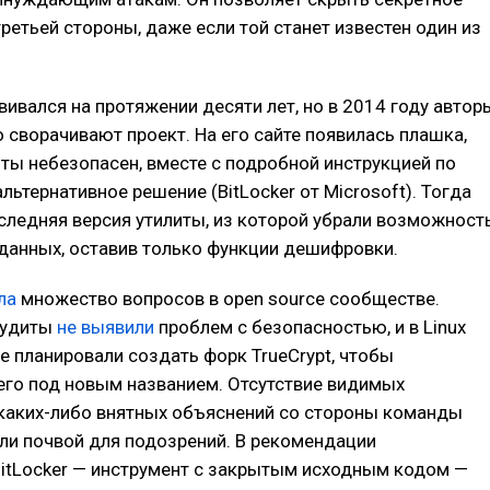
ретьей стороны, даже если той станет известен один из
звивался на протяжении десяти лет, но в 2014 году автор
о сворачивают проект. На его сайте появилась плашка,
иты небезопасен, вместе с подробной инструкцией по
льтернативное решение (BitLocker от Microsoft). Тогда
ледняя версия утилиты, из которой убрали возможност
данных, оставив только функции дешифровки.
ла
множество вопросов в open source сообществе.
аудиты
не выявили
проблем с безопасностью, и в Linux
е планировали создать форк TrueCrypt, чтобы
его под новым названием. Отсутствие видимых
 каких-либо внятных объяснений со стороны команды
ли почвой для подозрений. В рекомендации
BitLocker — инструмент с закрытым исходным кодом —