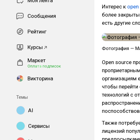
Моя лента
Интерес к
open
более закрыты
Сообщения
есть другие сл
Рейтинг
Курсы
Фотография — Mar
Маркет
Open source п
Оплата подписок
проприетарным
Викторина
организациям 
чтобы перейти 
технологий с о
Темы
распространен
AI
поспособствова
Также потребуе
Сервисы
лицензий попул
предпосылками