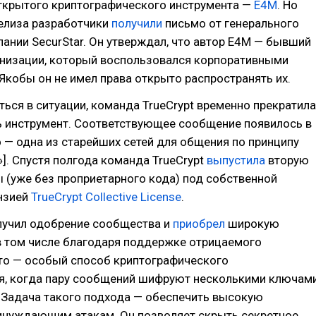
открытого криптографического инструмента —
E4M
. Но
релиза разработчики
получили
письмо от генерального
ании SecurStar. Он утверждал, что автор E4M — бывший
анизации, который воспользовался корпоративными
Якобы он не имел права открыто распространять их.
ься в ситуации, команда TrueCrypt временно прекратила
ь инструмент. Соответствующее сообщение появилось в
о — одна из старейших сетей для общения по принципу
»]. Спустя полгода команда TrueCrypt
выпустила
вторую
 (уже без проприетарного кода) под собственной
нзией
TrueCrypt Collective License
.
лучил одобрение сообщества и
приобрел
широкую
в том числе благодаря поддержке отрицаемого
то — особый способ криптографического
я, когда пару сообщений шифруют несколькими ключам
 Задача такого подхода — обеспечить высокую
ринуждающим атакам. Он позволяет скрыть секретное