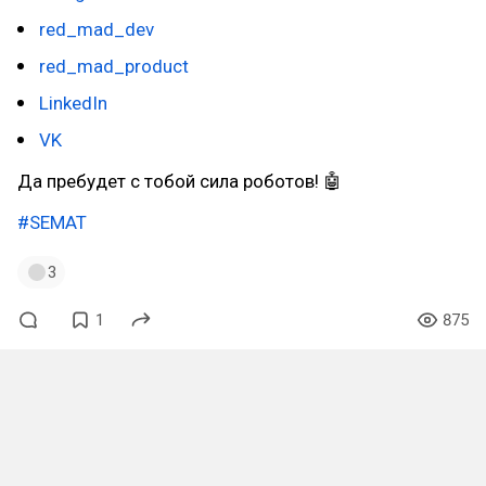
red_mad_dev
red_mad_product
LinkedIn
VK
Да пребудет с тобой сила роботов! 🤖
#SEMAT
3
1
875