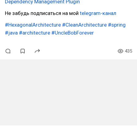
Dependency Management Plugin
Не забудь подписаться на мой
telegram-канал
#HexagonalArchitecture
#CleanArchitecture
#spring
#java
#architecture
#UncleBobForever
435