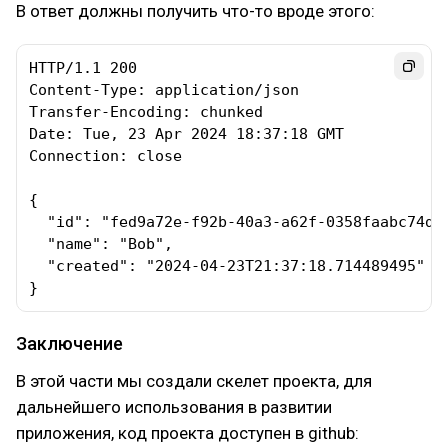
В ответ должны получить что-то вроде этого:
HTTP/1.1 200 

Content-Type: application/json

Transfer-Encoding: chunked

Date: Tue, 23 Apr 2024 18:37:18 GMT

Connection: close

{

  "id": "fed9a72e-f92b-40a3-a62f-0358faabc74d",
  "name": "Bob",

  "created": "2024-04-23T21:37:18.714489495"

}
Заключение
В этой части мы создали скелет проекта, для
дальнейшего использования в развитии
приложения, код проекта доступен в github: