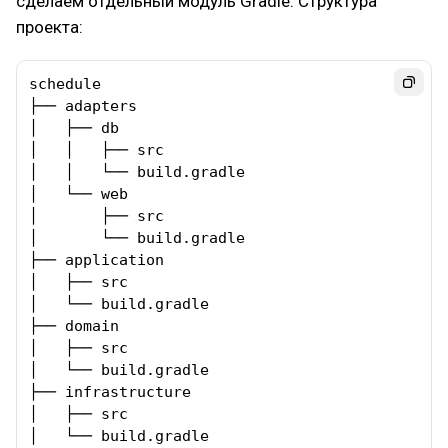
сделаем отдельный модуль Gradle. Структура
проекта:
schedule

├── adapters

│   ├── db

│   │   ├── src

│   │   └── build.gradle

│   └── web

│       ├── src

│       └── build.gradle

├── application

│   ├── src

│   └── build.gradle

├── domain

│   ├── src

│   └── build.gradle

├── infrastructure

│   ├── src

│   └── build.gradle
