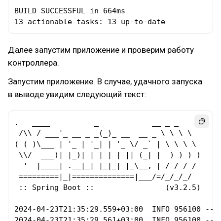
BUILD SUCCESSFUL in 664ms

13 actionable tasks: 13 up-to-date
Далее запустим приложение и проверим работу
контроллера.
Запустим приложение. В случае, удачного запуска
в выводе увидим следующий текст:
.   ____          _            __ _ _

 /\\ / ___'_ __ _ _(_)_ __  __ _ \ \ \ \

( ( )\___ | '_ | '_| | '_ \/ _` | \ \ \ \

 \\/  ___)| |_)| | | | | || (_| |  ) ) ) )

  '  |____| .__|_| |_|_| |_\__, | / / / /

 =========|_|==============|___/=/_/_/_/

 :: Spring Boot ::                (v3.2.5)

2024-04-23T21:35:29.559+03:00  INFO 956100 ---
2024-04-23T21:35:29.561+03:00  INFO 956100 ---