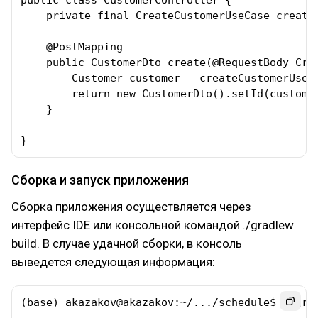
public class CustomerController {

    private final CreateCustomerUseCase createC
    @PostMapping

    public CustomerDto create(@RequestBody Crea
        Customer customer = createCustomerUseC
        return new CustomerDto().setId(custome
    }

}
Сборка и запуск приложения
Сборка приложения осуществляется через
интерфейс IDE или консольной командой ./gradlew
build. В случае удачной сборки, в консоль
выведется следующая информация:
(base) akazakov@akazakov:~/.../schedule$ ./grad