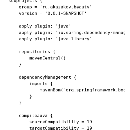
subprojects {

    group = 'ru.akazakov.beauty'

    version = '0.0.1-SNAPSHOT'

    apply plugin: 'java'

    apply plugin: 'io.spring.dependency-managem
    apply plugin: 'java-library'

    repositories {

        mavenCentral()

    }

    dependencyManagement {

        imports {

            mavenBom("org.springframework.boot:
        }

    }

    compileJava {

        sourceCompatibility = 19

        targetCompatibility = 19
