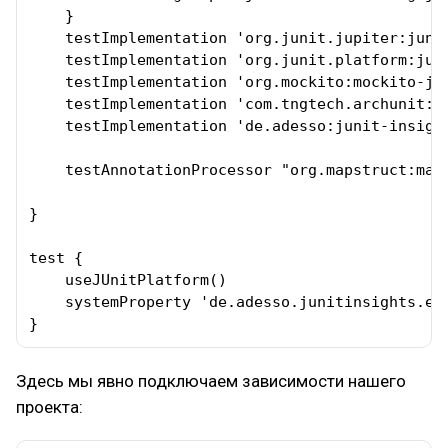
    }

    testImplementation 'org.junit.jupiter:junit
    testImplementation 'org.junit.platform:juni
    testImplementation 'org.mockito:mockito-jun
    testImplementation 'com.tngtech.archunit:ar
    testImplementation 'de.adesso:junit-insight
    testAnnotationProcessor "org.mapstruct:maps
}

test {

    useJUnitPlatform()

    systemProperty 'de.adesso.junitinsights.ena
}
Здесь мы явно подключаем зависимости нашего
проекта: