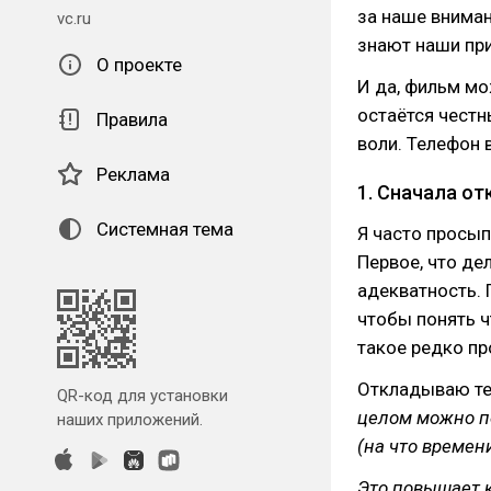
за наше внима
vc.ru
знают наши пр
О проекте
И да, фильм мо
остаётся чест
Правила
воли. Телефон 
Реклама
1. Сначала от
Системная тема
Я часто просы
Первое, что де
адекватность. 
чтобы понять чт
такое редко п
Откладываю те
QR-код для установки
целом можно по
наших приложений.
(на что времен
Это повышает 