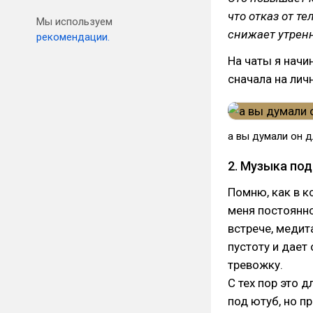
что отказ от т
Мы используем
снижает утренн
рекомендации.
На чаты я начи
сначала на лич
а вы думали он д
2. Музыка под
Помню, как в ко
меня постоянно
встрече, медит
пустоту и дает
тревожку.
С тех пор это 
под ютуб, но п