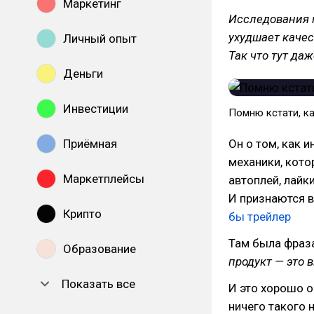
Маркетинг
Исследования 
ухудшает каче
Личный опыт
Так что тут да
Деньги
Инвестиции
Помню кстати, ка
Приёмная
Он о том, как 
механики, кото
Маркетплейсы
автоплей, лайк
И признаются в
Крипто
бы трейлер
Там была фраз
Образование
продукт — это 
Показать все
И это хорошо о
ничего такого 