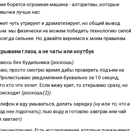
ние борется огромная машина -
алгоритмы
, которые
ивычки лучше нас.
жет чуть утрирует и драматизирует, но общий вывод
ным: мы физически не можем победить технологию сило
всегда сильнее. Но давайте вернемся к моим правилам
крываем глаза, а не чаты или ноутбук
паюсь без будильника
(роскошь)
лаю, просто смотрю время дабы проверить подъем на
Пролистываю уведомления буквально за 10 секунд,
о кто что хочет. Если вижу крит, то открываю сразу, но
роисходит
(роскошь(2))
лефон и иду умываться, делать зарядку
(ну или то, что в
д нее подогнать)
, пью воду и готовлю завтрак или чай
и хватает)
концентрацию. Есть исследования, которые показывают,