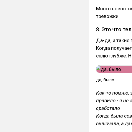
Много новостны
тревожки.
8. Это что те
Да-да, и такие
Когда получает
сплю глубже. Но
да, было
Как-то помню, 
правило - я не 
сработало
Когда была сов
включала, а да