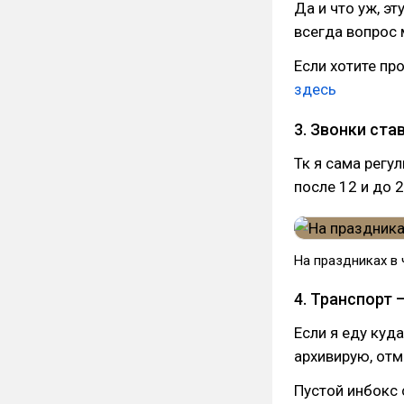
Да и что уж, э
всегда вопрос 
Если хотите пр
здесь
3. Звонки ста
Тк я сама регу
после 12 и до 
На праздниках в 
4. Транспорт 
Если я еду куд
архивирую, от
Пустой инбокс 