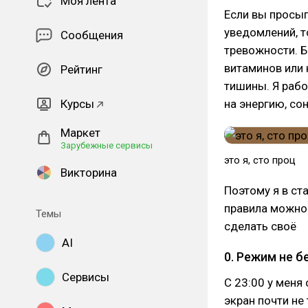
Моя лента
Если вы просып
уведомлений, т
Сообщения
тревожности. Б
витаминов или 
Рейтинг
тишины. Я рабо
Курсы
на энергию, сон
Маркет
Зарубежные сервисы
это я, сто проц
Викторина
Поэтому я в ст
правила можно 
Темы
сделать своё
AI
0. Режим не б
Сервисы
С 23:00 у меня
экран почти не