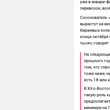
уже в январе-ф
перевозок, воз
Сооснователь «
вырастут на вес
биржевых колеб
конце октября 
тысяч, говорят
На следующий
прошлого год
том, что спр
тоже ниже, н
есть 18 млн 
В Юго-Восточ
такую роль к
предполагает
минимум на 1