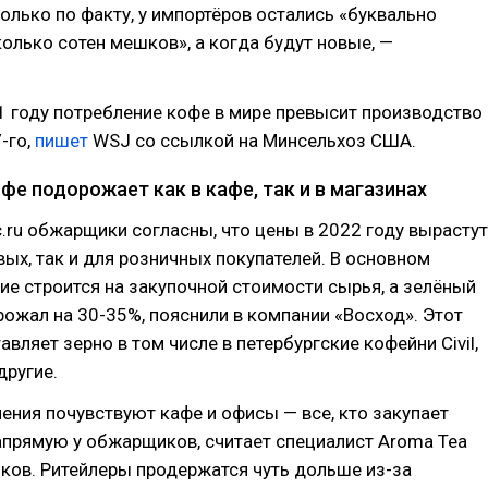
олько по факту, у импортёров остались «буквально
олько сотен мешков», а когда будут новые, —
1 году потребление кофе в мире превысит производство
-го,
пишет
WSJ со ссылкой на Минсельхоз США.
офе подорожает как в кафе, так и в магазинах
ru обжарщики согласны, что цены в 2022 году вырастут
вых, так и для розничных покупателей. В основном
е строится на закупочной стоимости сырья, а зелёный
ожал на 30-35%, пояснили в компании «Восход». Этот
вляет зерно в том числе в петербургские кофейни Civil,
другие.
ния почувствуют кафе и офисы — все, кто закупает
апрямую у обжарщиков, считает специалист Aroma Tea
ков. Ритейлеры продержатся чуть дольше из-за