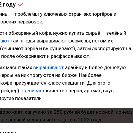
2
году
ины — проблемы у ключевых стран-экспортёров и
орских перевозок.
сти обжаренный кофе, нужно купить сырьё — зелёный
чают
так: ягоды выращивают фермеры, потом их
(очищают зёрна и высушивают), затем экспортируют на
а после обжаривают и расфасовывают.
ых масштабах
выращивают
арабику и более дешёвую
ерсы на них торгуются на бирже. Наиболее
кофе присуждается класс спешалти. Для этого
грейдер)
оценивает
качество зерна, аромат, вкус,
другие показатели.
т цены