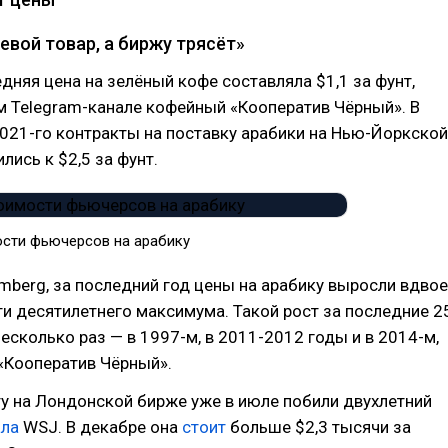
евой товар, а биржу трясёт»
едняя цена на зелёный кофе составляла $1,1 за фунт,
м Telegram-канале кофейный «Кооператив Чёрный». В
021-го контракты на поставку арабики на Нью-Йоркской
лись к $2,5 за фунт.
сти фьючерсов на арабику
mberg, за последний год цены на арабику выросли вдвое
ти десятилетнего максимума. Такой рост за последние 2
несколько раз — в 1997-м, в 2011-2012 годы и в 2014-м,
«Кооператив Чёрный».
у на Лондонской бирже уже в июле побили двухлетний
ала
WSJ. В декабре она
стоит
больше $2,3 тысячи за