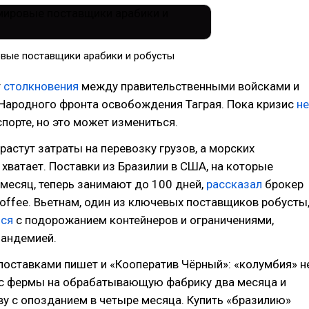
вые поставщики арабики и робусты
т
столкновения
между правительственными войсками и
 Народного фронта освобождения Таграя. Пока кризис
не
порте, но это может измениться.
астут затраты на перевозку грузов, а морских
 хватает. Поставки из Бразилии в США, на которые
месяц, теперь занимают до 100 дней,
рассказал
брокер
Coffee. Вьетнам, один из ключевых поставщиков робусты
лся
с подорожанием контейнеров и ограничениями,
пандемией.
поставками пишет и «Кооператив Чёрный»: «колумбия» н
 с фермы на обрабатывающую фабрику два месяца и
у с опозданием в четыре месяца. Купить «бразилию»