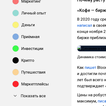
Маркетинг
«Кофе — бирж
Личный опыт
В 2020 году ср
Деньги
написал
в своё
конце ноября 2
Приёмная
бирже приблизи
Инвестиции
Динамика стоимо
Крипто
Как
пишет
Bloo
Путешествия
и достигли поч
лет был всего 
Маркетплейсы
подтверждает 
Цены на робуст
Показать все
максимум,
пис