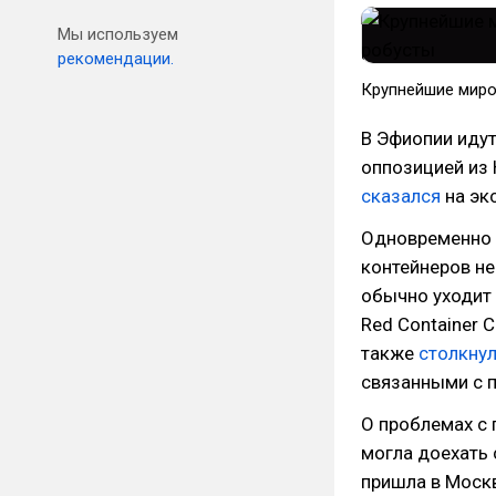
Мы используем
рекомендации.
Крупнейшие миро
В Эфиопии иду
оппозицией из
сказался
на экс
Одновременно р
контейнеров не
обычно уходит 
Red Container 
также
столкну
связанными с 
О проблемах с 
могла доехать
пришла в Москв