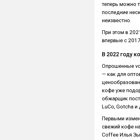
теперь можно т
последние неск
неизвестно.
При этом в 202
впервые с 2017
В 2022 году к
Опрошенные vc.
— как для опто
ценообразовани
кофе уже подор
обжарщик поста
LuCo, Gotcha и 
Первыми измене
свежий кофе н
Coffee Илья Зы