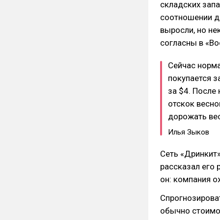
складских запа
соотношении да
выросли, но не
согласны в «Во
Сейчас норма
покупается з
за $4. После
отскок весной
дорожать вес
Илья Зыков
Сеть «Дринкит»
рассказал его 
он: компания о
Спрогнозироват
обычно стоимос