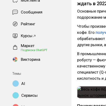
Моя лента
ждать в 202
Основные прич
Сообщения
подорожание м
Рейтинг
Чтобы произве
кофе. Его
полу
Курсы
обрабатывают 
другие рынки, 
Маркет
Подписка ChatGPT
В промышленн
Викторина
робусту — фьюч
качественному 
специалист (Q-
Темы
кислотность и 
AI
Сервисы
Почему расту