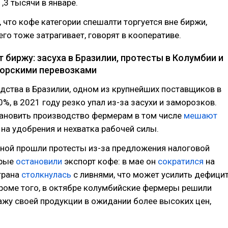
,3 тысячи в январе.
, что кофе категории спешалти торгуется вне биржи,
го тоже затрагивает, говорят в кооперативе.
 биржу: засуха в Бразилии, протесты в Колумбии и
орскими перевозками
ства в Бразилии, одном из крупнейших поставщиков в
0%, в 2021 году резко упал из-за засухи и заморозков.
тановить производство фермерам в том числе
мешают
на удобрения и нехватка рабочей силы.
сной прошли протесты из-за предложения налоговой
орые
остановили
экспорт кофе: в мае он
сократился
на
трана
столкнулась
с ливнями, что может усилить дефици
Кроме того, в октябре колумбийские фермеры решили
жу своей продукции в ожидании более высоких цен,