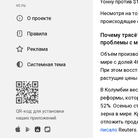
тонну против $1
vc.ru
Несмотря на то
О проекте
происходящее е
Правила
Почему трясёт
проблемы с м
Реклама
Объём производ
мире с долей 4
Системная тема
При этом восс
растущие цены 
В Колумбии ве
реформы, кот
52%. Осенью с
QR-код для установки
зерна в мире. 
наших приложений.
отложить прода
писало
Reuters.