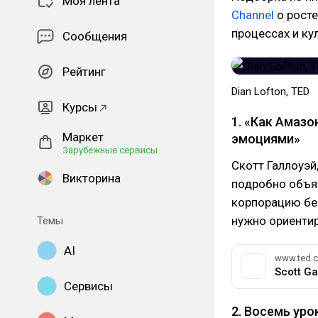
Моя лента
Channel
о росте
процессах и ку
Сообщения
Рейтинг
Dian Lofton, TED
Курсы
1. «Как Амазо
Маркет
эмоциями»
Зарубежные сервисы
Скотт Галлоуэй
Викторина
подробно объя
корпорацию без
нужно ориенти
Темы
AI
www.ted.
Сервисы
2. Восемь ур