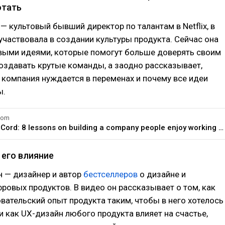
отать
— культовый бывший директор по талантам в Netflix, в
 участвовала в создании культуры продукта. Сейчас она
выми идеями, которые помогут больше доверять своим
оздавать крутые команды, а заодно рассказывает,
компания нуждается в переменах и почему все идеи
ы.
com
Patty McCord: 8 lessons on building a company people enjoy working for
и его влияние
н — дизайнер и автор
бестселлеров
о дизайне и
ровых продуктов. В видео он рассказывает о том, как
вательский опыт продукта таким, чтобы в него хотелось
и как UX-дизайн любого продукта влияет на счастье,