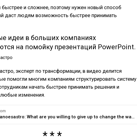
 быстрее и сложнее, поэтому нужен новый способ
ый даст людям возможность быстрее принимать
ые идеи в больших компаниях
тся на помойку презентаций PowerPoint.
састро
стро, эксперт по трансформации, в видео делится
рые помогли многим компаниям структурировать систему
сотрудникам начать быстрее принимать решения и
 любые изменения.
com
Martin Danoesastro: What are you willing to give up to change the way we work?