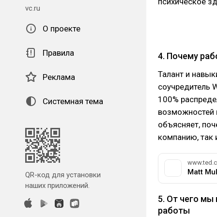
психическое зд
vc.ru
О проекте
Правила
4. Почему раб
Талант и навык
Реклама
соучредитель W
100% распредел
Системная тема
возможностей 
объясняет, поч
компанию, так 
www.ted.
Matt Mu
QR-код для установки
наших приложений.
5. От чего мы
работы