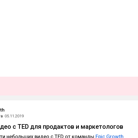
th
та
05.11.2019
део с TED для продактов и маркетологов
яти небольших видео с TED от команды
Epic Growth