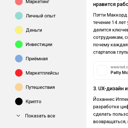
Маркетинг
нравится раб
Пэтти Маккорд 
Личный опыт
течение 14 лет
делится ключе
Деньги
сотрудникам, с
Инвестиции
почему каждая 
стартапов глуп
Приёмная
www.ted.
Маркетплейсы
Путешествия
3. UX-дизайн 
Йоханнес Иппе
Крипто
разработке циф
сделать пользо
Показать все
возвращаться, 