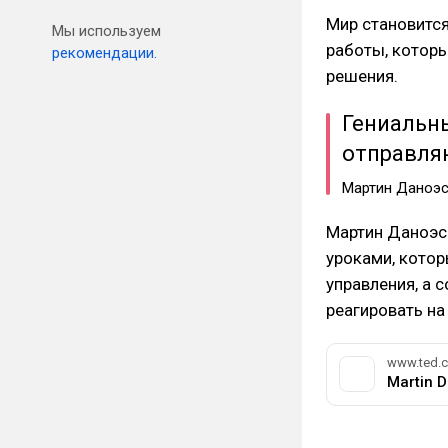
Мир становится
Мы используем
работы, котор
рекомендации.
решения.
Гениальн
отправляю
Мартин Даноэ
Мартин Даноэса
уроками, кото
управления, а 
реагировать на
www.ted.