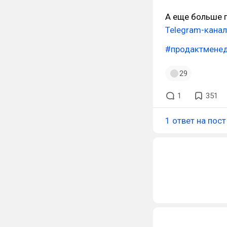
А еще больше 
Telegram-кана
#продактмене
29
1
351
1 ответ на пост