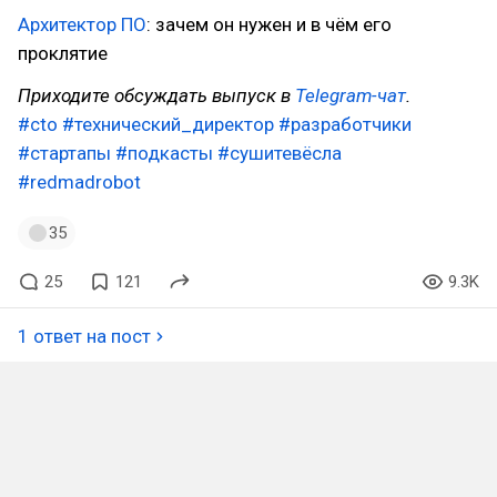
Архитектор ПО
: зачем он нужен и в чём его
проклятие
Приходите обсуждать выпуск в
Telegram-чат
.
#cto
#технический_директор
#разработчики
#стартапы
#подкасты
#сушитевёсла
#redmadrobot
35
25
121
9.3K
1 ответ на пост