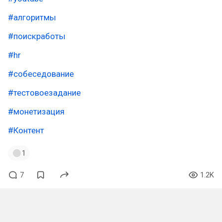
#алгоритмы
#поискработы
#hr
#собеседование
#тестовоезадание
#монетизация
#Контент
1
7
1.2K