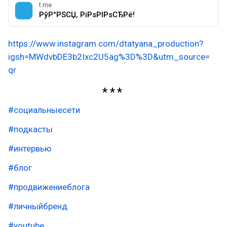
t.me
РўР°РЅСЏ, РіРѕРІРѕСЂРё!
https://www.instagram.com/dtatyana_production?
igsh=MWdvbDE3b2Ixc2U5ag%3D%3D&utm_source=
qr
#социальныесети
#подкасты
#интервью
#блог
#продвижениеблога
#личныйбренд
#youtube