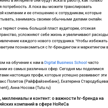
менно в интернете они будут искать работу, как только
я потребность. А пока вы можете транслировать
ей компании и ее отношению к сотрудникам, которые
итывать, занимаясь своими обычными делами онлайн.
 теряют очень большой пласт аудитории, отсекая
транство, усложняют себе жизнь и увеличивают расход
ривлечение каждого нового сотрудника. Чтобы избежать
оветуем познакомиться с hr-брендингом и маркетингом 
ом на обучение к нам в
Digital Business School
часто
ании из самых различных сфер. Сегодня мы поделимся
тами настоящих профи, которые успешно развивают эти
акс Политов (Райффайзенбанк), Екатерина Стародубцева
ent), Анна Носова (Tutu.ru)
 миллениалы и контент: о важности hr-бренда на
ийских компаний в сфере HoReCa