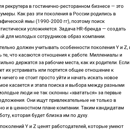
я рекрутера в гостинично-ресторанном бизнесе — это
умеры. Как раз эти поколения в России родились в
фической ямы (1990-2000 гг), поэтому поиск
тистически усложняется. Задача HR-бренда — создать
ый для молодых сотрудников образ компании.
тельно должен учитывать особенности поколения Y и Z, 
 те, что касаются отношения к работе. Миллениалы и
сильно держатся за рабочие места, как их родители. Если
ет их устраивать или портится общее отношение к
 ничего не стоит просто уйти и начать искать новое
мое касается и этапа поиска и выбора между разными
олодые люди не так склонны «хвататься» за первые
дложения. Они ищут привлекательные не только в
но и в ценностном плане компании. Таким кандидатам
боту, которая будет близка им по духу.
поколений Y и Z ценят работодателей, которые умеют