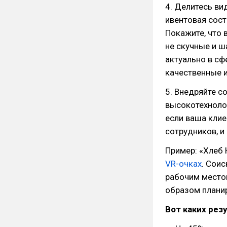
4. Делитесь ви
ивентовая сос
Покажите, что 
не скучные и ш
актуально в сф
качественные 
5. Внедряйте 
высокотехнолог
если ваша клие
сотрудников, и
Пример: «Хлеб
VR-очках
. Сои
рабочим местом
образом плани
Вот каких рез