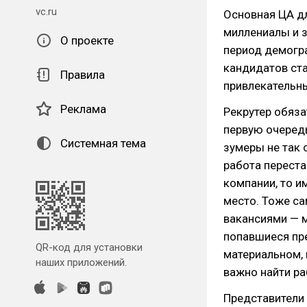
vc.ru
Основная ЦА дл
миллениалы и з
О проекте
период демогра
кандидатов ста
Правила
привлекательн
Реклама
Рекрутер обяза
первую очередь
Системная тема
зумеры не так 
работа переста
компании, то им
место. Тоже са
вакансиями — м
попавшиеся пре
QR-код для установки
материальном, 
наших приложений.
важно найти ра
Представители 