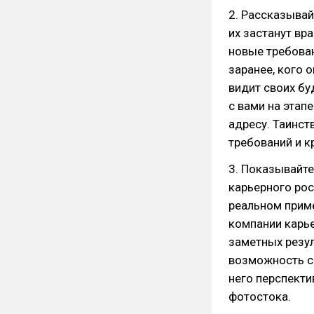
2. Рассказывай
их застанут вр
новые требован
заранее, кого 
видит своих бу
с вами на этап
адресу. Таинс
требований и к
3. Показывайте
карьерного рос
реальном приме
компании карье
заметных резул
возможность сд
него перспектив
фотостока.