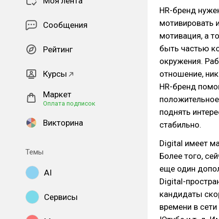
Моя лента
HR-бренд нужен
мотивировать и
Сообщения
мотивация, а т
быть частью ко
Рейтинг
окружения. Раб
Курсы
отношение, ник
HR-бренд помо
Маркет
положительное 
Оплата подписок
поднять интере
Викторина
стабильно.
Digital имеет 
Темы
Более того, се
еще один допол
AI
Digital-простр
кандидаты ско
Сервисы
времени в сети