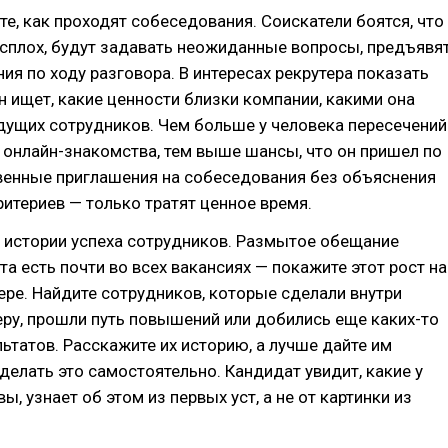
те, как проходят собеседования. Соискатели боятся, что
асплох, будут задавать неожиданные вопросы, предъявя
ия по ходу разговора. В интересах рекрутера показать
он ищет, какие ценности близки компании, какими она
дущих сотрудников. Чем больше у человека пересечений
е онлайн-знакомства, тем выше шансы, что он пришел по
твенные приглашения на собеседования без объяснения
ритериев — только тратят ценное время.
 истории успеха сотрудников. Размытое обещание
та есть почти во всех вакансиях — покажите этот рост на
ре. Найдите сотрудников, которые сделали внутри
ру, прошли путь повышений или добились еще каких-то
ьтатов. Расскажите их историю, а лучше дайте им
елать это самостоятельно. Кандидат увидит, какие у
ы, узнает об этом из первых уст, а не от картинки из