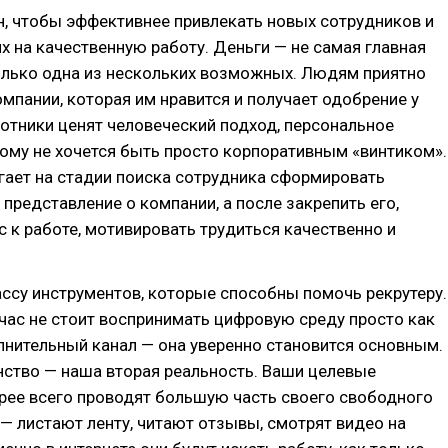
, чтобы эффективнее привлекать новых сотрудников и
х на качественную работу. Деньги — не самая главная
олько одна из нескольких возможных. Людям приятно
мпании, которая им нравится и получает одобрение у
отники ценят человеческий подход, персональное
ому не хочется быть просто корпоративным «винтиком».
гает на стадии поиска сотрудника сформировать
представление о компании, а после закрепить его,
с к работе, мотивировать трудиться качественно и
массу инструментов, которые способны помочь рекрутеру.
йчас не стоит воспринимать цифровую среду просто как
нительный канал — она уверенно становится основным.
анство — наша вторая реальность. Ваши целевые
рее всего проводят большую часть своего свободного
 — листают ленту, читают отзывы, смотрят видео на