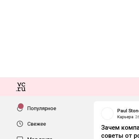
Популярное
Paul Ston
Карьера
2
Свежее
Зачем компа
советы от р