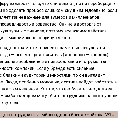
еру важности того, что они делают, но не переборщить
и не сделать процесс слишком скучным. Идеально, если
еляет такие важные для зумеров и миллениалов
справедливость и равенство. Они не в восторге от
культуры и официоза, поэтому все взаимодействия
ить максимально непринужденно.
ассадорства может принести заметные результаты.
нда — это его представитель (дословно — «посол») ,
 внешние вербальные и невербальные инструменты
нности компании. Если у бренда есть сильные
с близкими аудитории ценностями, то он выглядит
е. Люди, особенно молодые, охотнее пойдут работать в
ного им человека. Кстати, это необязательно должен
— амбассадором могут быть сотрудники разного уровня
екрутеры.