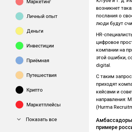
Ютубе и т. д. И
Маркетинг
возникнет така
послания о сво
Личный опыт
люди будут сч
Деньги
HR-специалисты
цифровое прос
Инвестиции
компании на п
этой ошибки, с
Приёмная
digital.
Путешествия
С таким запрос
приходят комп
Крипто
кейсами и сове
направления: М
Маркетплейсы
(Hurma Recruitm
Показать все
Амбассадоры,
примере росс