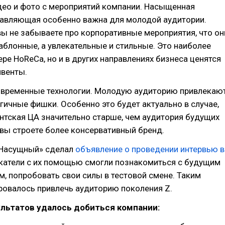
део и фото с мероприятий компании. Насыщенная
тавляющая особенно важна для молодой аудитории.
вы не забываете про корпоративные мероприятия, что он
аблонные, а увлекательные и стильные. Это наиболее
ере HoReCa, но и в других направлениях бизнеса ценятся
ивенты.
современные технологии. Молодую аудиторию привлекаю
ичные фишки. Особенно это будет актуально в случае,
нтская ЦА значительно старше, чем аудитория будущих
 вы строете более консервативный бренд.
 Насущный» сделал
объявление о проведении интервью в
скатели с их помощью смогли познакомиться с будущим
, попробовать свои силы в тестовой смене. Таким
ровалось привлечь аудиторию поколения Z.
ультатов удалось добиться компании: