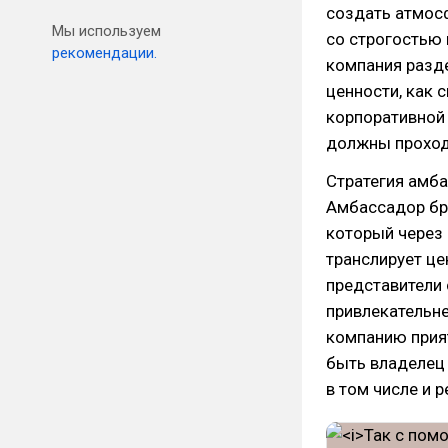
создать атмосф
Мы используем
со строгостью 
рекомендации.
компания разд
ценности, как 
корпоративной 
должны проход
Стратегия амб
Амбассадор бре
который через
транслирует це
представители 
привлекательне
компанию прият
быть владелец 
в том числе и р