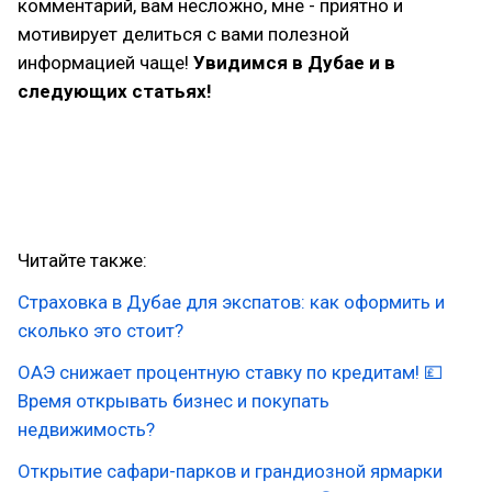
комментарий, вам несложно, мне - приятно и
мотивирует делиться с вами полезной
информацией чаще!
Увидимся в Дубае и в
следующих статьях!
#миграция
#карьера
#работазарубежом
#работазаграницей
#дубай
#дубайвнж
#оаэ
#переездзаграницу
#работаоаэ
#трудоустройство
#трудовойдоговор
#визавоаэ
Читайте также:
Страховка в Дубае для экспатов: как оформить и
сколько это стоит?
ОАЭ снижает процентную ставку по кредитам! 💷
Время открывать бизнес и покупать
недвижимость?
Открытие сафари-парков и грандиозной ярмарки