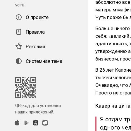
абсолютно все 
vc.ru
матерым мафио
О проекте
Чуть позже был
Больше ничего 
Правила
себя: «великий
адаптировать, т
Реклама
утверждению а
бизнесом, прос
Системная тема
В 26 лет Капо
тысячи человек
Очевидно, что
Просто не огра
Кавер на цит
QR-код для установки
наших приложений.
Я отдам т
одного че