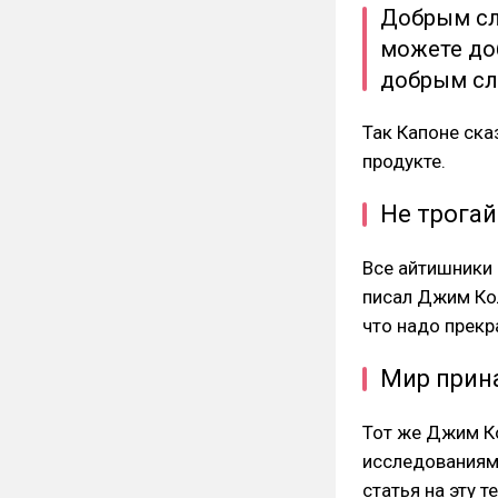
Добрым сл
можете до
добрым сл
Так Капоне ска
продукте.
Не трогай
Все айтишники 
писал Джим Ко
что надо прекр
Мир прин
Тот же Джим К
исследованиями
статья на эту т