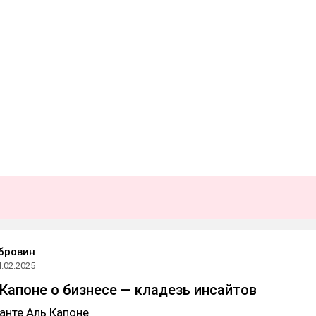
бровин
4.02.2025
Капоне о бизнесе — кладезь инсайтов
ланте Аль Капоне