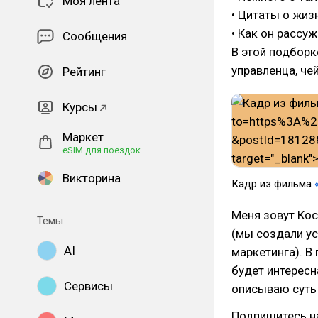
Моя лента
• Цитаты о жиз
• Как он рассу
Сообщения
В этой подборк
управленца, че
Рейтинг
Курсы
Маркет
eSIM для поездок
Викторина
Кадр из фильма
Меня зовут Кос
Темы
(мы создали ус
AI
маркетинга). В
будет интересн
Сервисы
описываю суть 
Подпишитесь 