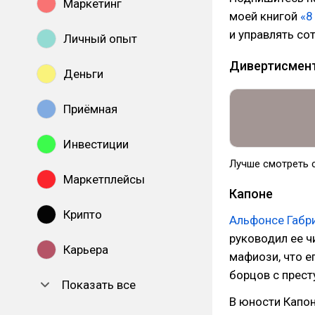
Маркетинг
моей книгой
«8
и управлять со
Личный опыт
Дивертисмен
Деньги
Приёмная
Инвестиции
Лучше смотреть 
Маркетплейсы
Капоне
Крипто
Альфонсе Габр
руководил ее ч
Карьера
мафиози, что е
борцов с прест
Показать все
В юности Капон