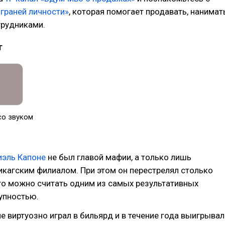
 граней личности»
, которая помогает продавать, нанимат
трудниками.
т
со звуком
иэль Капоне
не был главой мафии, а только лишь
икагским филиалом. При этом он перестрелял столько
го можно считать одним из самых результативных
упностью.
е виртуозно играл в бильярд и в течение года выигрывал