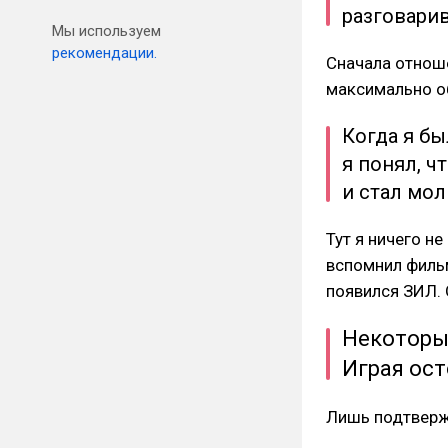
разговарив
Мы используем
рекомендации.
Сначала отноше
максимально об
Когда я б
я понял, ч
и стал мол
Тут я ничего н
вспомнил фил
появился ЗИЛ.
Некоторы
Играя ост
Лишь подтверж