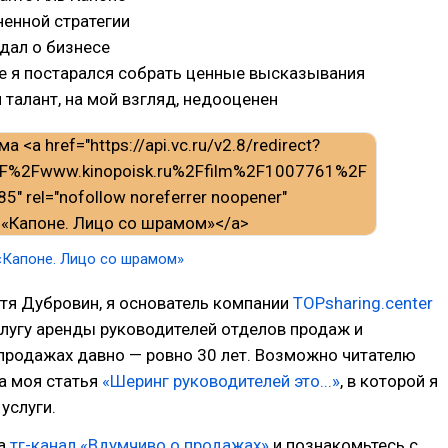
ненной стратегии
ждал о бизнесе
е я постарался собрать ценные высказывания
й талант, на мой взгляд, недооценен
«Капоне. Лицо со шрамом»
тя Дубровин, я основатель компании
TOPsharing.center
лугу аренды руководителей отделов продаж и
 продажах давно — ровно 30 лет. Возможно читателю
а моя статья
«Шеринг руководителей это...»
, в которой я
услуги.
на
тг-канал «Вдумчиво о продажах»
и познакомьтесь с