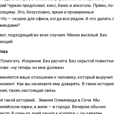
ий Чуркин предложил: кекс, баню и алкоголь. Прямо, по
тоящему. Это, безусловно, яркие и проверенные
 Но — скорее для офиса, когда все рядом. А что делать 
омандами?
нт, подходящий во всех случаях. Менее весёлый. Без
тающий.
мощь
. Помогать. Искренне. Без расчёта. Без скрытой повестки
лове: «ну теперь он мне должен».
 меняется ваше отношение к человеку, который выручил
момент. Как вы начинаете ему доверять. В таких история
ная, тихая, настоящая связь.
й такой историей… Зимняя Олимпиада в Сочи. Мы
мпийском парке, а жили — в городе. Вечером обычно
есте. В один из дней зашёл к коллеге — он завален