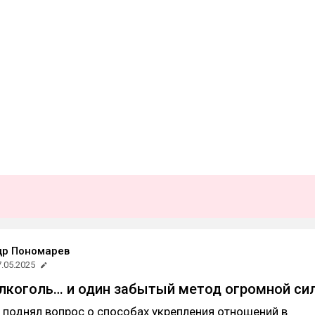
др Пономарев
7.05.2025
 алкоголь… и один забытый метод огромной си
я поднял вопрос о способах укрепления отношений в