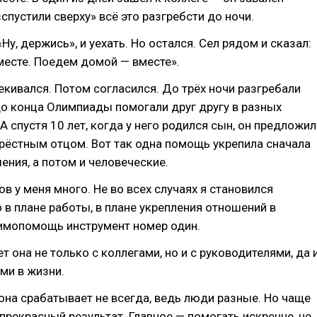
«спустили сверху» всё это разгребсти до ночи.
«Ну, держись», и уехать. Но остался. Сел рядом и сказал:
месте. Поедем домой — вместе».
екивался. Потом согласился. До трёх ночи разгребали
до конца Олимпиады помогали друг другу в разных
А спустя 10 лет, когда у него родился сын, он предложил
крёстным отцом. Вот так одна помощь укрепила сначала
ния, а потом и человеческие.
ов у меня много. Не во всех случаях я становился
 в плане работы, в плане укрепления отношений в
имопомощь инструмент номер один.
т она не только с коллегами, но и с руководителями, да 
ми в жизни.
она срабатывает не всегда, ведь люди разные. Но чаще
 прекрасный результат. Главное — помогать искренне, не