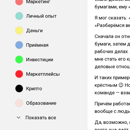
Маркетинг
бумагами, ему 
Личный опыт
Я мог сказать: 
«Разберёмся в
Деньги
Сначала он отн
бумаги, затем 
Приёмная
рабочих делах. 
мне стать его 
Инвестиции
деловые отноше
Маркетплейсы
И таких пример
крёстным 😉 Но
Крипто
команде — вза
Образование
Причём работае
вообще с людь
Показать все
Да, возможно, 
всего она даёт