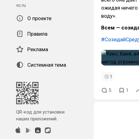
vc.ru
ожидая ничего 
воду».
О проекте
Всем — созида
Правила
#СозидайСред
Реклама
Системная тема
1
5
1
QR-код для установки
наших приложений.