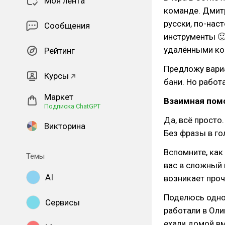
Моя лента
команде. Дмитр
русски, по-нас
Сообщения
инструменты 🙂
удалёнными к
Рейтинг
Предложу вариа
Курсы
бани. Но рабо
Маркет
Взаимная по
Подписка ChatGPT
Да, всё просто
Викторина
Без фразы в го
Вспомните, как
Темы
вас в сложный 
AI
возникает проч
Поделюсь одно
Сервисы
работали в Оли
ехали домой вм