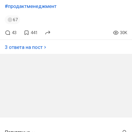
#продактменеджмент
67
43
441
30K
3 ответа на пост