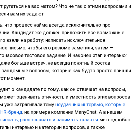
т ругаться на вас матом? Что не так с этими вопросами и
 если вам их задают
ь, что процесс найма всегда исключительно про
ании. Кандидат же должен приложить все возможные
его взяли на работу: написать исключительное
ое письмо, чтобы его резюме заметили, затем —
очасовое тестовое задание. И наконец этап интервью:
 даже больше встреч, не всегда понятный состав
 рандомные вопросы, которые как будто просто пришли
тот момент.
удит о кандидате по тому, как он отвечает на вопросы,
 может оценивать этичность и уместность этих вопросов
ы уже затрагивали тему
неудачных интервью, которые
 HR-бренд
, на примере компании ManyChat. А в нашем
ак искать, распознавать и нанимать таланты
мы подробно
типы интервью и категории вопросов, а также