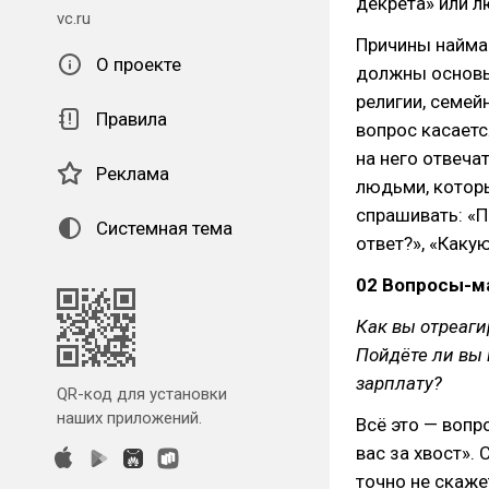
декрета» или л
vc.ru
Причины найма
О проекте
должны основыв
религии, семей
Правила
вопрос касаетс
на него отвеча
Реклама
людьми, которы
спрашивать: «П
Системная тема
ответ?», «Каку
02 Вопросы-м
Как вы отреаги
Пойдёте ли вы 
зарплату?
QR-код для установки
наших приложений.
Всё это — вопр
вас за хвост».
точно не скаже