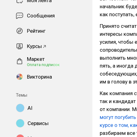
Моя лента
начальник буде
как поступать,
Сообщения
Принято считат
Рейтинг
интересы комп
усилия, чтобы 
Курсы
сопроводительн
выполнить мног
Маркет
Оплата подписок
пять, а иногда
собеседующих,
Викторина
им в голову в э
Как компания с
Темы
так и кандидат
AI
от компании. М
могут погубить
Сервисы
курсе о том, к
разбираем все 