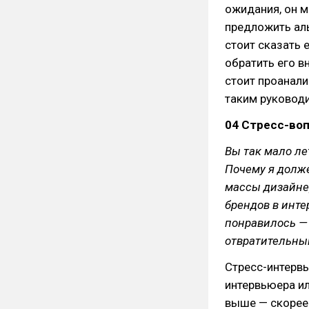
ожидания, он м
предложить аль
стоит сказать 
обратить его в
стоит проанали
таким руковод
04 Стресс-во
Вы так мало ле
Почему я долже
массы дизайнер
брендов в инте
понравилось — 
отвратительны
Стресс-интервь
интервьюера и
выше — скорее 