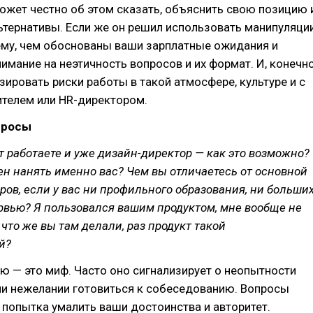
ожет честно об этом сказать, объяснить свою позицию 
тернативы. Если же он решил использовать манипуляции
ему, чем обоснованы ваши зарплатные ожидания и
нимание на неэтичность вопросов и их формат. И, конечно
зировать риски работы в такой атмосфере, культуре и с
ителем или HR-директором.
просы
т работаете и уже дизайн-директор — как это возможно?
н нанять именно вас? Чем вы отличаетесь от основной
ов, если у вас ни профильного образования, ни больши
рвью? Я пользовался вашим продуктом, мне вообще не
что же вы там делали, раз продукт такой
й?
ю — это миф. Часто оно сигнализирует о неопытности
ли нежелании готовиться к собеседованию. Вопросы
попытка умалить ваши достоинства и авторитет.