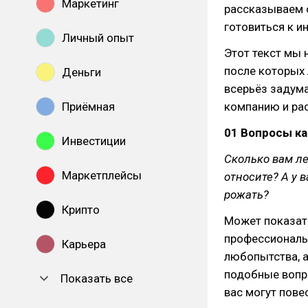
Маркетинг
рассказываем 
готовиться к и
Личный опыт
Этот текст мы 
после которых 
Деньги
всерьёз задума
Приёмная
компанию и рас
01 Вопросы к
Инвестиции
Сколько вам ле
Маркетплейсы
относите? А у 
рожать?
Крипто
Может показать
профессиональ
Карьера
любопытства, а
подобные вопр
Показать все
вас могут пове