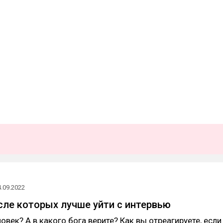
4.09.2022
сле которых лучше уйти с интервью
овек? А в какого бога верите? Как вы отреагируете, если