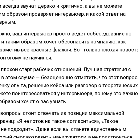
и всегда звучат дерзко и критично, а вы не можете
ким образом проверяет интервьюер, и какой ответ на
верным.
жно, ваш интервьюер просто ведёт собеседование по
и таким образом хочет обезопасить компанию, как
аметив все красные флажки. Вот только плохая новост
 он этому не научился.
плохой старт рабочих отношений. Лучшая стратегия с
в этом случае — безоценочно отметить, что этот вопрос
енку опыта, решение кейса или разговор о теоретических
жете поинтересоваться у интервьюера, почему это важно
образом хочет о вас узнать.
 вопросы стоит отвечать из позиции максимальной
раниц: «Я не готов на такое согласиться», «Такое
 не подходит». Даже если вы станете единственным
орый смог возразить манипулятору, а не подстроиться,