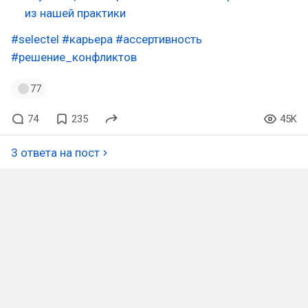
из нашей практики
#selectel
#карьера
#ассертивность
#решение_конфликтов
77
74
235
45K
3 ответа на пост