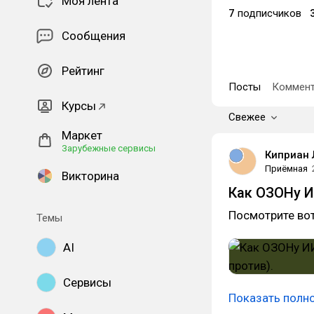
Моя лента
7
подписчиков
Сообщения
Рейтинг
Посты
Коммент
Курсы
Свежее
Маркет
Зарубежные сервисы
Киприан 
Приёмная
Викторина
Как ОЗОНу ИИ
Посмотрите вот
Темы
AI
Сервисы
Показать полн