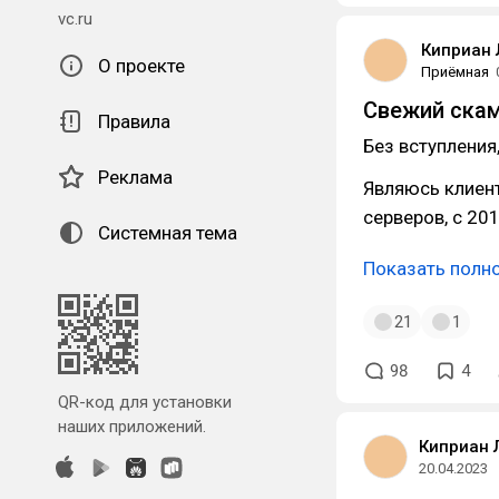
vc.ru
Киприан 
О проекте
Приёмная
Свежий скам 
Правила
Без вступления,
Реклама
Являюсь клиент
серверов, с 201
Системная тема
Показать полн
21
1
98
4
QR-код для установки
наших приложений.
Киприан 
20.04.2023