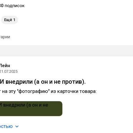
30
подписок
Ещё 1
арии
Лейн
21.07.2025
 внедрили (а он и не против).
 на эту "фотографию" из карточки товара:
остью