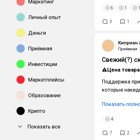
Маркетинг
6
1
Личный опыт
3
1
Деньги
Киприан 
Приёмная
Приёмная
Свежий(?) с
Инвестиции
⚠Цена товара 
Маркетплейсы
Поддержка приз
которые накид
Образование
Показать полн
Крипто
4
Показать все
7
2