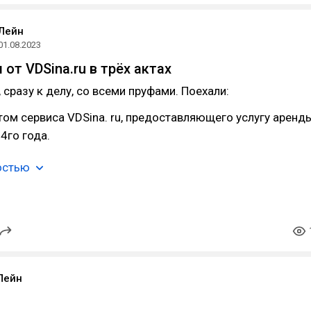
Лейн
01.08.2023
от VDSina.ru в трёх актах
 сразу к делу, со всеми пруфами. Поехали:
ом сервиса VDSina. ru, предоставляющего услугу аренд
4го года.
остью
Лейн