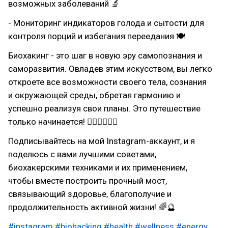
возможных заболеваний 🔬
- Мониторинг индикаторов голода и сытости для
контроля порций и избегания переедания 🍽
Биохакинг - это шаг в новую эру самопознания и
саморазвития. Овладев этим искусством, вы легко
откроете все возможности своего тела, сознания
и окружающей среды, обретая гармонию и
успешно реализуя свои планы. Это путешествие
только начинается! 🚴‍♂🧗‍♀🏄‍♂
Подписывайтесь на мой Instagram-аккаунт, и я
поделюсь с вами лучшими советами,
биохакерскими техниками и их применением,
чтобы вместе построить прочный мост,
связывающий здоровье, благополучие и
продолжительность активной жизни! 🌈🔮
#instagram
#biohacking
#health
#wellness
#energy