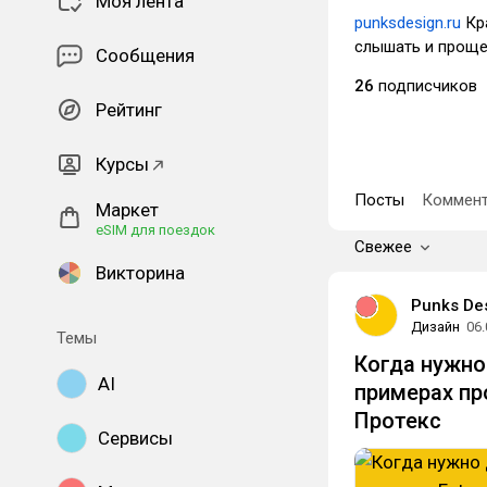
Моя лента
punksdesign.ru
Кра
слышать и проще
Сообщения
26
подписчиков
Рейтинг
Курсы
Посты
Коммент
Маркет
eSIM для поездок
Свежее
Викторина
Punks De
Дизайн
06.
Темы
Когда нужно
AI
примерах пр
Протекс
Сервисы