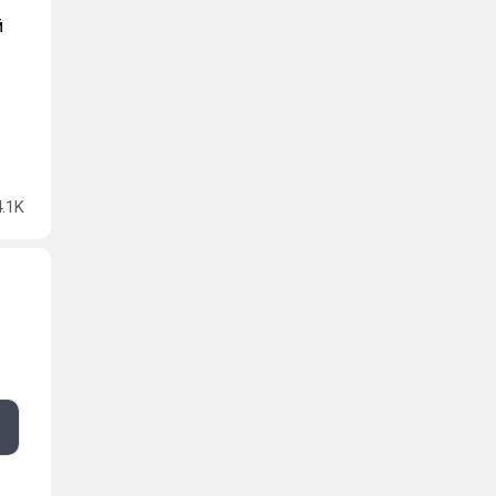
й
4.1K