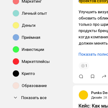
Маркетинг
Улучшить визуа
Личный опыт
обновить облик
только про шри
Деньги
продукты бренд
когда компания
Приёмная
должен менять
Инвестиции
Показать полн
Маркетплейсы
1
Крипто
Образование
Punks De
Показать все
Дизайн
28.
Кейс: Как м