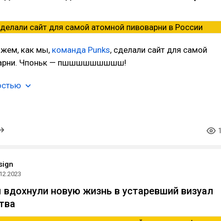
ажем, как мы,
команда Punks
, сделали сайт для самой
варни. Чпоньк — пшшшшшшшшш!
остью
sign
12.2023
ы вдохнули новую жизнь в устаревший визуал
ства