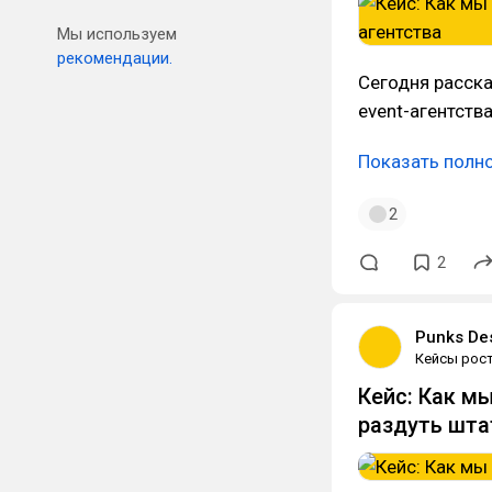
Мы используем
рекомендации.
Сегодня расск
event-агентств
Показать полн
2
2
Punks De
Кейсы рос
Кейс: Как м
раздуть шта