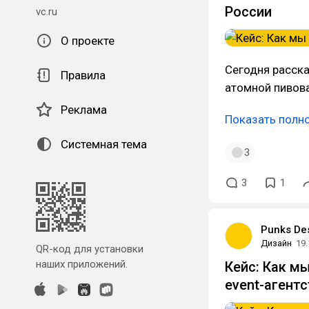
России
vc.ru
О проекте
Сегодня расск
Правила
атомной пиво
Реклама
Показать полн
Системная тема
3
3
1
Punks De
Дизайн
19.
QR-код для установки
наших приложений.
Кейс: Как м
event-агент