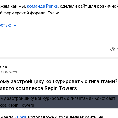
ажем как мы,
команда Punks
, сделали сайт для рознично
й фермерской форели. Бульк!
остью
sign
18.04.2023
ому застройщику конкурировать с гигантами?
жилого комплекса Repin Towers
команда
Punks
, которая уже 4 года делает сайты на