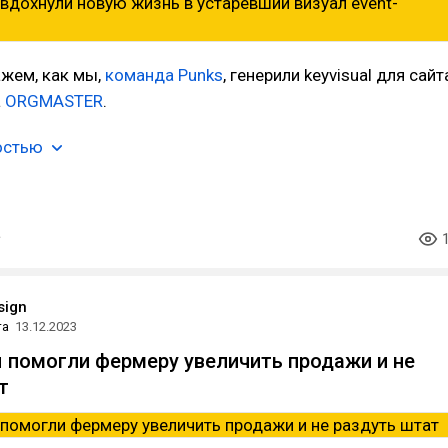
ажем, как мы,
команда Punks
, генерили keyvisual для сайт
а
ORGMASTER
.
остью
sign
та
13.12.2023
ы помогли фермеру увеличить продажи и не
т