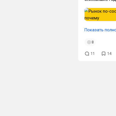
Показать полн
8
11
14