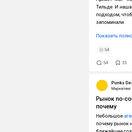
Тильде. И наша
подходом, что
запоминали.
Показать полн
54
54
35
Punks De
Маркетинг
Рынок no-co
почему
Небольшое
аге
почему рынок 
ближайшие год