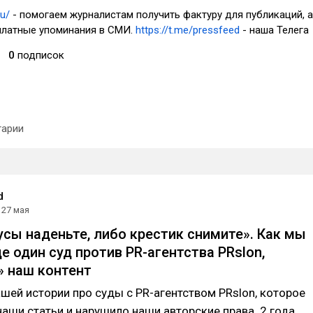
ru/
- помогаем журналистам получить фактуру для публикаций, а
платные упоминания в СМИ.
https://t.me/pressfeed
- наша Телега
0
подписок
арии
d
27 мая
усы наденьте, либо крестик снимите». Как мы
е один суд против PR-агентства PRslon,
 наш контент
ашей истории про суды с PR-агентством PRslon, которое
аши статьи и нарушило наши авторские права. 2 года