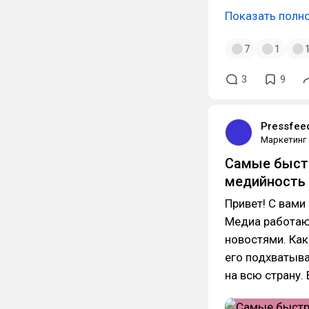
Показать полн
7
1
3
9
Pressfee
Маркетинг
Самые быстр
медийность 
Привет! С вами
Медиа работаю
новостями. Как
его подхватыва
на всю страну. 