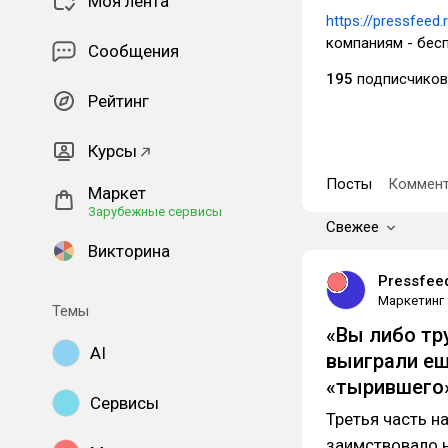
Моя лента
https://pressfeed.
компаниям - бес
Сообщения
195
подписчиков
Рейтинг
Курсы
Посты
Коммент
Маркет
Зарубежные сервисы
Свежее
Викторина
Pressfee
Маркетинг
Темы
«Вы либо тр
AI
выиграли ещ
«тырившего»
Сервисы
Третья часть н
заимствовало н