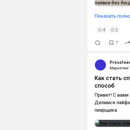
Показать полн
4
2
7
Pressfee
Маркетинг
Как стать с
способ
Привет! С вами
Делимся лайфха
пиарщика.