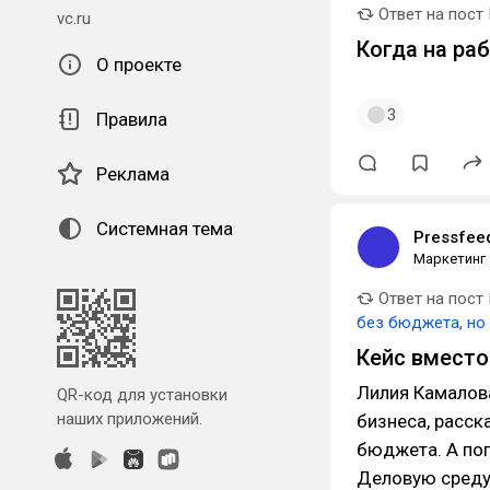
Ответ на пост
vc.ru
Когда на ра
О проекте
3
Правила
Реклама
Системная тема
Pressfee
Маркетинг
Ответ на пост
без бюджета, но 
Кейс вместо
Лилия Камалова
QR-код для установки
наших приложений.
бизнеса, расск
бюджета. А поп
Деловую среду.