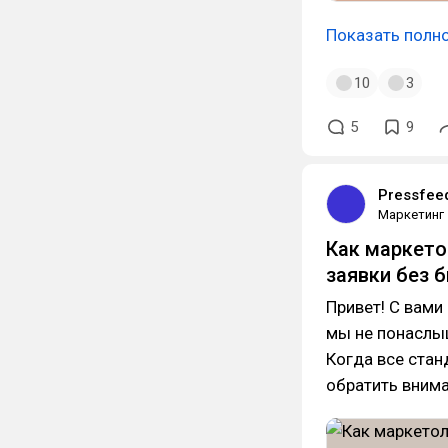
Показать полн
10
3
5
9
Pressfee
Маркетинг
Как маркето
заявки без 
Привет! С вами
мы не понаслыш
Когда все ста
обратить вним