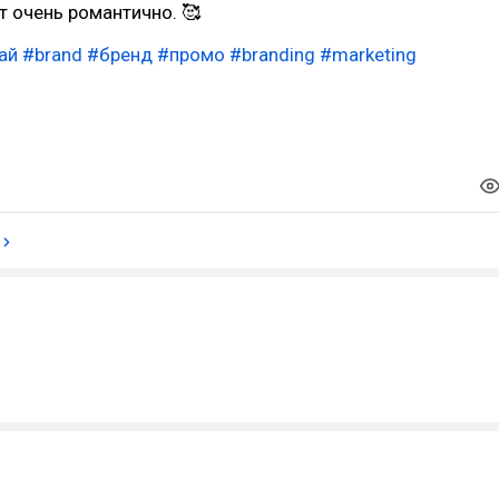
т очень романтично. 🥰
ай
#brand
#бренд
#промо
#branding
#marketing