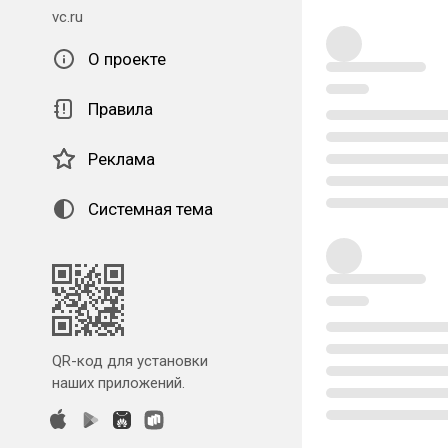
vc.ru
О проекте
Правила
Реклама
Системная тема
QR-код для установки
наших приложений.