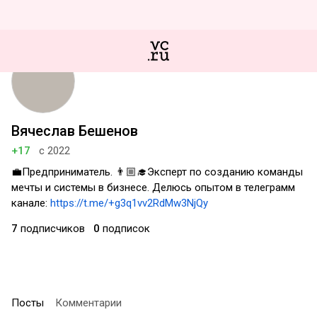
Вячеслав Бешенов
+17
с 2022
💼Предприниматель. 👨🏼‍🎓Эксперт по созданию команды
мечты и системы в бизнесе. Делюсь опытом в телеграмм
канале:
https://t.me/+g3q1vv2RdMw3NjQy
7
подписчиков
0
подписок
Посты
Комментарии