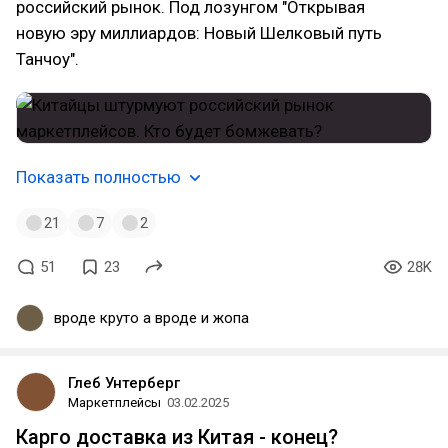
российский рынок. Под лозунгом "Открывая
новую эру миллиардов: Новый Шелковый путь
Танчоу".
Показать полностью
21
7
2
51
23
28K
вроде круто а вроде и жопа
Глеб Унтерберг
Маркетплейсы
03.02.2025
Карго доставка из Китая - конец?