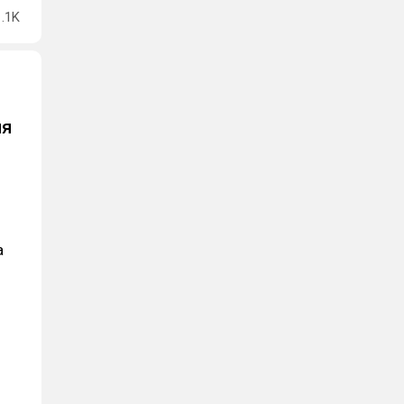
1.1K
ля
а