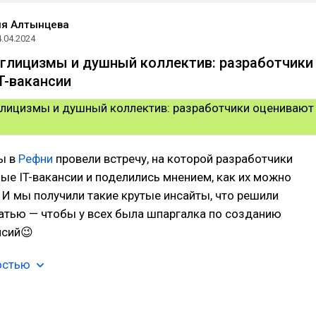
ия Алтынцева
4.04.2024
нглицизмы и душный коллектив: разработчики
T-вакансии
ы в
Рефни
провели встречу, на которой разработчики
ые IT-вакансии и поделились мнением, как их можно
 И мы получили такие крутые инсайты, что решили
татью — чтобы у всех была шпаргалка по созданию
нсий😉
остью