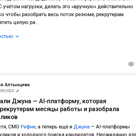
С учётом нагрузки, делать это «вручную» действительно
о чтобы разобрать весь поток резюме, рекрутерам
атить целую ра…
остью
ия Алтынцева
.09.2025
али Джуна — AI-платформу, которая
рекрутерам месяцы работы и разобрала
кликов
стя, СМО
Рефни
, а теперь ещё и
Джуна
— AI-платформы
кликов и холодного поиска кандидатов. Неожиданно дл