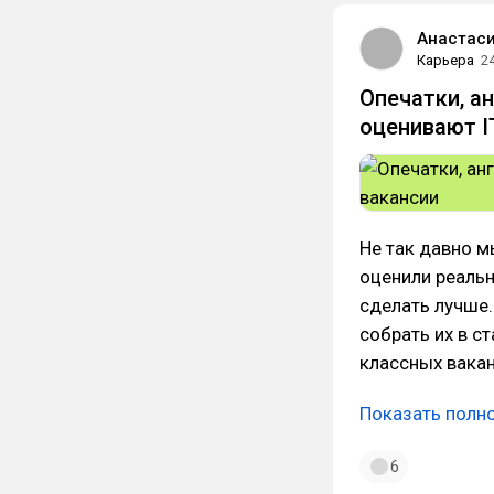
Анастас
Карьера
2
Опечатки, а
оценивают I
Не так давно м
оценили реальн
сделать лучше.
собрать их в с
классных вака
Показать полн
6