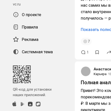
vc.ru
нас самих мы в
стало внутренн
О проекте
получилось — р
Правила
Показать полн
Реклама
7
Системная тема
1
Анастас
Карьера
1
Полная анал
QR-код для установки
Привет! Это к
наших приложений.
порекомендоват
₽. В марте мы 
рекрутменте.