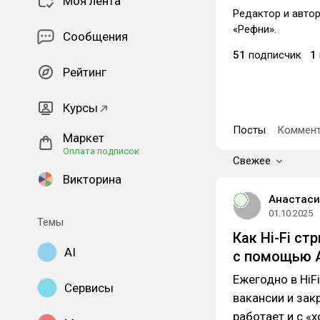
Моя лента
Редактор и автор
«Рефни».
Сообщения
51
подписчик
1
Рейтинг
Курсы
Посты
Коммент
Маркет
Оплата подписок
Свежее
Викторина
Анастаси
01.10.2025
Темы
Как Hi-Fi с
AI
с помощью 
Ежегодно в HiF
Сервисы
вакансии и зак
работает и с «