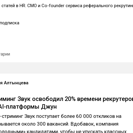
 статей в HR. CMO и Co-founder сервиса реферального рекрутин
подписка
арии
я Алтынцева
триминг Звук освободил 20% времени рекрутеро
AI-платформы Джун
i-стриминг Звук поступает более 60 000 откликов на
рывается около 300 вакансий. Вдобавок, компания
холодными» кандидатами, чтобы не упускать классных