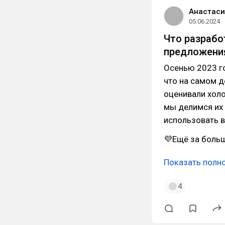
Анастаси
05.06.2024
Что разрабо
предложения
Осенью 2023 го
что на самом д
оценивали холо
мы делимся их
использовать в
💜Ещё за боль
Показать полн
4