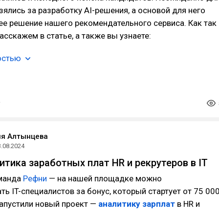
зялись за разработку AI-решения, а основой для него
ее решение нашего рекомендательного сервиса. Как так
асскажем в статье, а также вы узнаете:
остью
ия Алтынцева
3.08.2024
итика заработных плат HR и рекрутеров в IT
оманда
Рефни
— на нашей площадке можно
ь IT-специалистов за бонус, который стартует от 75 00
запустили новый проект —
аналитику зарплат
в HR и