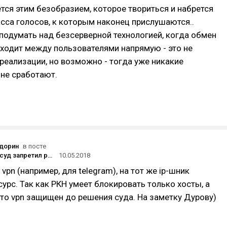
тся этим безобразием, которое твориться и набрется
сса голосов, к которым наконец прислушаются..
одумать над безсерверной технологией, когда обмен
ходит между пользователями напрямую - это не
 реализации, но возможно - тогда уже никакие
не сработают.
дорин
в посте
Верховный суд запретил российским судам блокировать сайты без ведома их владельцев
10.05.2018
pn (например, для telegram), на тот же ip-шник
урс. Так как РКН умеет блокировать только хосты, а
 то vpn защищен до решения суда. На заметку Дурову)