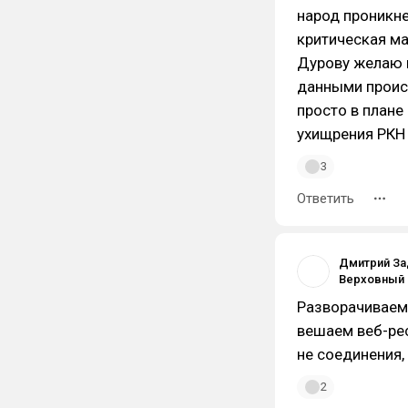
народ проникне
критическая ма
Дурову желаю п
данными проис
просто в плане
ухищрения РКН 
3
Ответить
Дмитрий За
Разворачиваем v
вешаем веб-рес
не соединения,
2