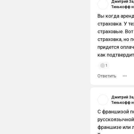
Дмитрий За
Вы когда аренд
страховка. У т
страховые. Вот 
страховка, но п
придется оплач
как подтвердит
1
Ответить
Дмитрий За
С франшизой по
русскоязычной 
франшизе или л