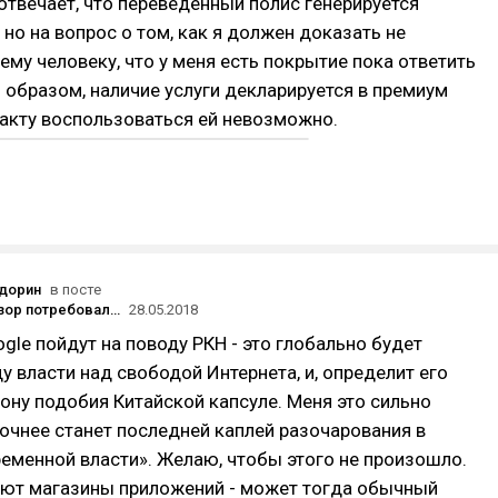
твечает, что переведенный полис генерируется
 но на вопрос о том, как я должен доказать не
му человеку, что у меня есть покрытие пока ответить
м образом, наличие услуги декларируется в премиум
факту воспользоваться ей невозможно.
дорин
в посте
Роскомнадзор потребовал от Apple перестать рассылать уведомления Telegram и пригрозил неполадками в App Store
28.05.2018
ogle пойдут на поводу РКН - это глобально будет
у власти над свободой Интернета, и, определит его
ону подобия Китайской капсуле. Меня это сильно
точнее станет последней каплей разочарования в
еменной власти». Желаю, чтобы этого не произошло.
уют магазины приложений - может тогда обычный