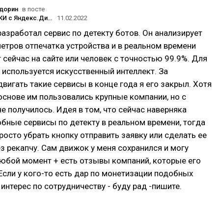
дорин
в посте
ФЕЙК-ЗАЯВКИ с Яндекс.Директ (Мастера Кампаний с оплатой за конверсии) с площадок Яндекса: способы борьбы
11.02.2022
разработал сервис по детекту ботов. Он анализирует
етров отпечатка устройства и в реальном времени
 сейчас на сайте или человек с точностью 99.9%. Для
используется искусственный интеллект. За
вигать такие сервисы в конце года я его закрыл. Хотя
основе им пользовались крупные компании, но с
е получилось. Идея в том, что сейчас наверняка
бные сервисы по детекту в реальном времени, тогда
осто убрать кнопку отправить заявку или сделать ее
з рекапчу. Сам движок у меня сохранился и могу
любой момент + есть отзывы компаний, которые его
Если у кого-то есть дар по монетизации подобных
 интерес по сотрудничеству - буду рад -пишите.