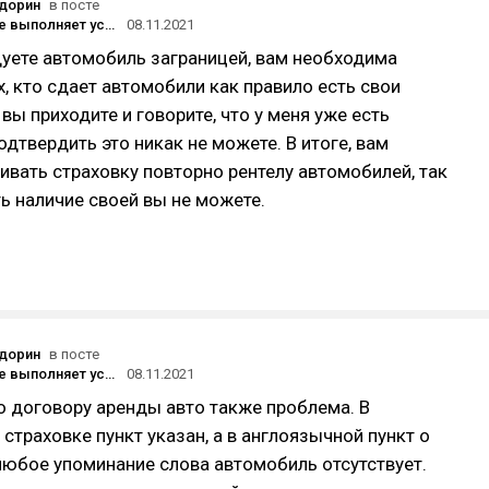
дорин
в посте
Тинькофф не выполняет условия по предоставлению услуг Персонального менеджера на тарифе Премиум
08.11.2021
уете автомобиль заграницей, вам необходима
ех, кто сдает автомобили как правило есть свои
вы приходите и говорите, что у меня уже есть
одтвердить это никак не можете. В итоге, вам
ивать страховку повторно рентелу автомобилей, так
ь наличие своей вы не можете.
дорин
в посте
Тинькофф не выполняет условия по предоставлению услуг Персонального менеджера на тарифе Премиум
08.11.2021
 договору аренды авто также проблема. В
страховке пункт указан, а в англоязычной пункт о
юбое упоминание слова автомобиль отсутствует.