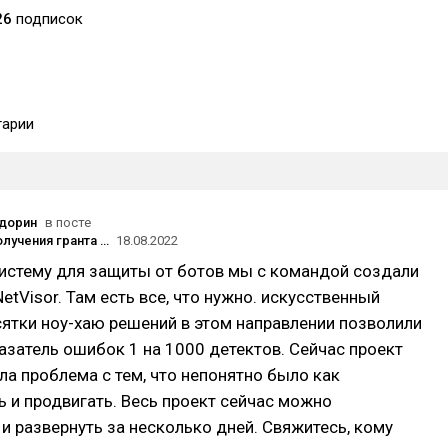
26
подписок
арии
дорин
в посте
Наш опыт получения гранта 4 млн рублей на развитие IT-стартапа от государства
18.08.2022
систему для защиты от ботов мы с командой создали
NetVisor. Там есть все, что нужно. искусственный
сятки ноу-хаю решений в этом направлении позволили
азатель ошибок 1 на 1000 детектов. Сейчас проект
ла проблема с тем, что непонятно было как
 и продвигать. Весь проект сейчас можно
и развернуть за несколько дней. Свяжитесь, кому