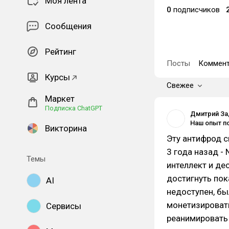
Моя лента
0
подписчиков
Сообщения
Рейтинг
Посты
Коммент
Курсы
Свежее
Маркет
Подписка ChatGPT
Дмитрий За
Викторина
Эту антифрод 
3 года назад - 
Темы
интеллект и де
достигнуть пок
AI
недоступен, бы
монетизировать
Сервисы
реанимировать 