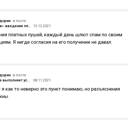
дорин
в посте
«Альфа-банк»: введение платных пуш-уведомлений
13.12.2021
ния платных пушей, каждый день шлют спам по своим
циям. Я нигде согласия на его получение не давал.
дорин
в посте
Тинькофф не выполняет условия по предоставлению услуг Персонального менеджера на тарифе Премиум
08.11.2021
 я как то неверно это пункт понимаю, но разъяснения
жны.