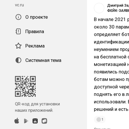
vc.ru
Дмитрий За
О проекте
В начале 2021 
около 30 парам
Правила
определяет бот
идентификации 
Реклама
неумением прод
на бесплатной 
Системная тема
монетизацией н
появились подо
ботам можно пр
доступной чере
поднять его в 
использовали. 
QR-код для установки
решений и есть
наших приложений.
1