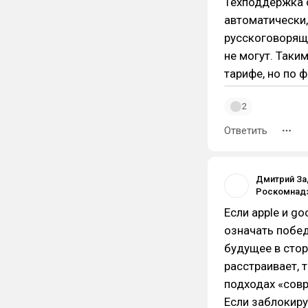
Техподдержка о
автоматически,
русскоговоряще
не могут. Таки
тарифе, но по 
2
Ответить
Дмитрий За
Если apple и go
означать побед
будущее в стор
расстраивает, 
подходах «совр
Если заблокир