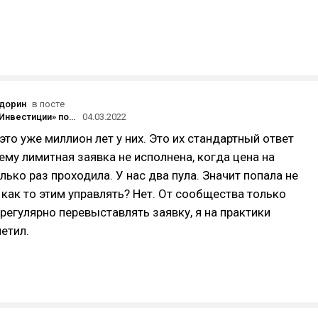
дорин
в посте
«Тинькофф.Инвестиции» подтвердили торговлю через тёмные пулы (dark pools)
04.03.2022
это уже миллион лет у них. Это их стандартный ответ
чему лимитная заявка не исполнена, когда цена на
лько раз проходила. У нас два пула. Значит попала не
 как то этим управлять? Нет. От сообщества только
регулярно перевыставлять заявку, я на практики
етил.