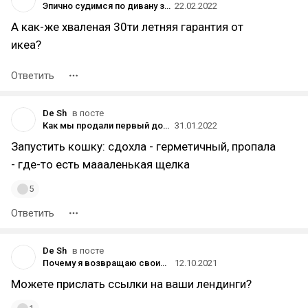
Эпично судимся по дивану за 170 000 рублей
22.02.2022
А как-же хваленая 30ти летняя гарантия от
икеа?
Ответить
De Sh
в посте
Как мы продали первый дом за 7 млн рублей после статьи на vc.ru, а также запустили строительный бизнес и раскачали блог
31.01.2022
Запустить кошку: сдохла - герметичный, пропала
- где-то есть маааленькая щелка
5
Ответить
De Sh
в посте
Почему я возвращаю своим клиентам деньги за работу по настройке Директа?
12.10.2021
Можете прислать ссылки на ваши лендинги?