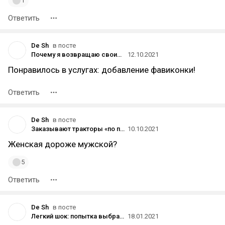
1
Ответить
De Sh
в посте
Почему я возвращаю своим клиентам деньги за работу по настройке Директа?
12.10.2021
Понравилось в услугах: добавление фавиконки!
Ответить
De Sh
в посте
Заказывают тракторы «по приколу» и платья в нескольких размерах: что происходит с возвратами в онлайн-магазинах
10.10.2021
Женская дороже мужской?
5
Ответить
De Sh
в посте
Легкий шок: попытка выбрать диван в чатах. Часть 1
18.01.2021