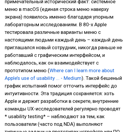
примечательный исторический факт: системное
меню в macOS (единая строка меню наверху
экрана) появилось именно благодаря упорным
лабораторным исследованиям. В 80-х Apple
тестировала различные варианты меню с
настоящими людьми каждый день – каждый день
приглашался новый сотрудник, никогда раньше не
работавший с графическим интерфейсом, и
наблюдалось, как он взаимодействует с
прототипом меню (
Where can I learn more about
Apple’s use of usability ... - Medium
). Такой бешеный
график испытаний помог отточить интерфейс до
интуитивности. Эта традиция сохраняется: хоть
Apple и держит разработки в секрете, внутренние
команды UX-исследователей регулярно проводят
* usability testing* – наблюдают за тем, как
пользователи (часто под NDA) выполняют
типичные задачи на прототипах устройств или ПО.