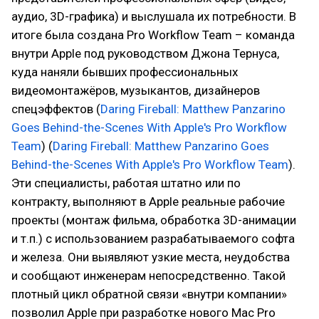
аудио, 3D-графика) и выслушала их потребности. В
итоге была создана Pro Workflow Team – команда
внутри Apple под руководством Джона Тернуса,
куда наняли бывших профессиональных
видеомонтажёров, музыкантов, дизайнеров
спецэффектов (
Daring Fireball: Matthew Panzarino
Goes Behind-the-Scenes With Apple's Pro Workflow
Team
) (
Daring Fireball: Matthew Panzarino Goes
Behind-the-Scenes With Apple's Pro Workflow Team
).
Эти специалисты, работая штатно или по
контракту, выполняют в Apple реальные рабочие
проекты (монтаж фильма, обработка 3D-анимации
и т.п.) с использованием разрабатываемого софта
и железа. Они выявляют узкие места, неудобства
и сообщают инженерам непосредственно. Такой
плотный цикл обратной связи «внутри компании»
позволил Apple при разработке нового Mac Pro