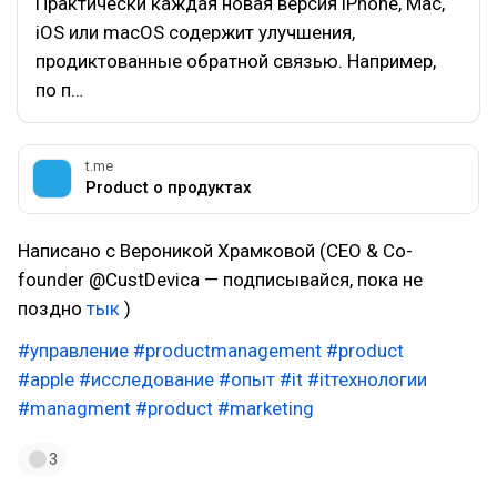
Практически каждая новая версия iPhone, Mac,
iOS или macOS содержит улучшения,
продиктованные обратной связью. Например,
по п…
t.me
Product о продуктах
Написано с Вероникой Храмковой (CEO & Co-
founder @CustDevica — подписывайся, пока не
поздно
тык
)
#управление
#productmanagement
#product
#apple
#исследование
#опыт
#it
#itтехнологии
#managment
#product
#marketing
3