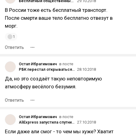
Бесплатный общественный транспорт: эксперимент во французском Дюнкерке
29.10.2018
В России тоже есть бесплатный транспорт.
После смерти ваше тело бесплатно отвезут в
морг.
1
Ответить
Остап Ибрагимович
в посте
РБК перестал открываться с включенным AdBlock
28.10.2018
Да, но это создаёт такую неповторимую
атмосферу весёлого безумия.
Ответить
Остап Ибрагимович
в посте
AliExpress запустила спутник и космическую мини-станцию
27.10.2018
Если даже али смог - то чем мы хуже? Хватит