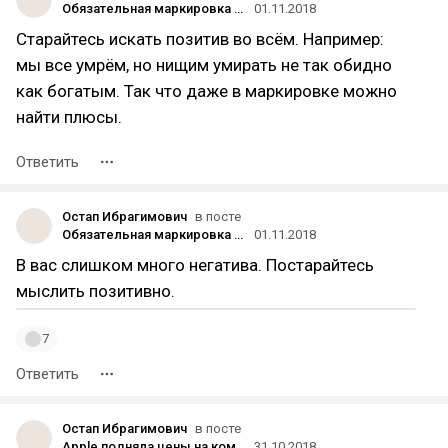
Обязательная маркировка товаров: проект, который изменит российский бизнес
01.11.2018
Старайтесь искать позитив во всём. Например:
мы все умрём, но нищим умирать не так обидно
как богатым. Так что даже в маркировке можно
найти плюсы.
Ответить
Остап Ибрагимович
в посте
Обязательная маркировка товаров: проект, который изменит российский бизнес
01.11.2018
В вас слишком много негатива. Постарайтесь
мыслить позитивно.
7
Ответить
Остап Ибрагимович
в посте
Apple подняла цены на компьютеры и планшеты в России после презентации новых Macbook и iPad
31.10.2018