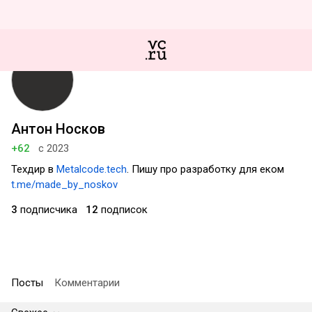
Антон Носков
+62
с 2023
Техдир в
Metalcode.tech
. Пишу про разработку для еком
t.me/made_by_noskov
3
подписчика
12
подписок
Посты
Комментарии