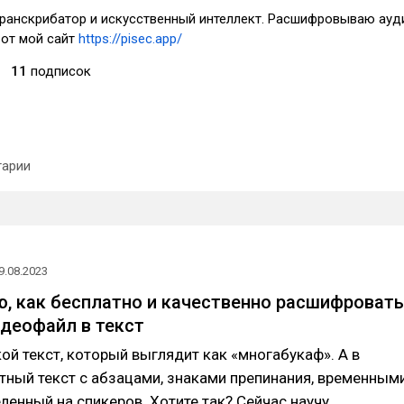
ранскрибатор и искусственный интеллект. Расшифровываю ауд
 вот мой сайт
https://pisec.app/
11
подписок
арии
9.08.2023
, как бесплатно и качественно расшифровать
идеофайл в текст
кой текст, который выглядит как «многабукаф». А в
тный текст с абзацами, знаками препинания, временным
ленный на спикеров. Хотите так? Сейчас научу.