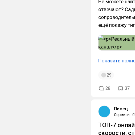
Не можете найт
отвечают? Сади
сопроводительн
ещё покажу тип
Показать полн
29
28
37
Писец
Сервисы
0
ТОП-7 онлай
скорости, с