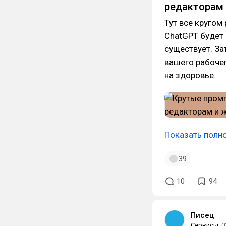
редакторам
Тут все кругом
ChatGPT будет д
существует. За
вашего рабочег
на здоровье.
Показать полн
39
10
94
Писец
Сервисы
0