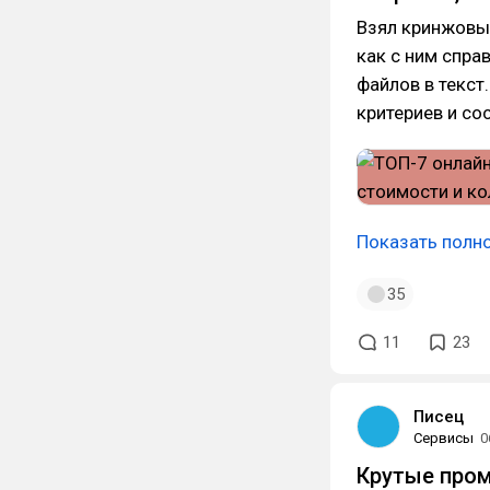
Взял кринжовый
как с ним спра
файлов в текст
критериев и со
Показать полн
35
11
23
Писец
Сервисы
0
Крутые пром