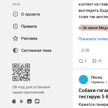
контент на глав
vc.ru
выглядеть буде
О проекте
тоже так могли
Правила
Реклама
Показать полн
Системная тема
20
3
10
Писец
Сервисы
2
QR-код для установки
Собаки-гига
наших приложений.
тестирую 5 
Кажется генера