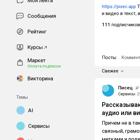
Моя лента
https://pisec.app
Т
и видео в текст,
Сообщения
111
подписчиков
Рейтинг
Курсы
Посты
Коммент
Маркет
Оплата подписок
Свежее
Викторина
Писец
Сервисы
2
Темы
Рассказываю
AI
аудио или в
Причем не в та
Сервисы
связный, грамо
метками и поде