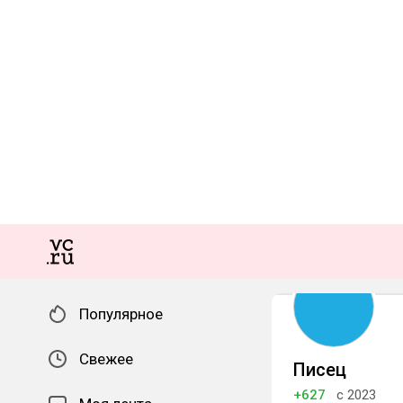
Популярное
Свежее
Писец
+627
с 2023