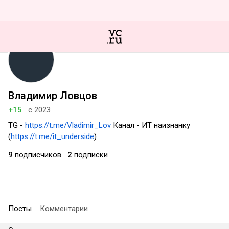
Владимир Ловцов
+15
с 2023
TG -
https://t.me/Vladimir_Lov
Канал - ИТ наизнанку
(
https://t.me/it_underside
)
9
подписчиков
2
подписки
Посты
Комментарии