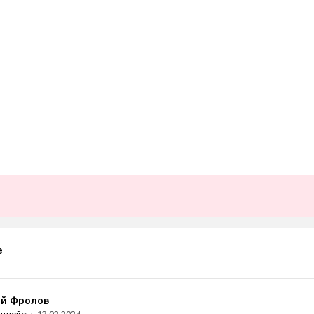
e
й Фролов