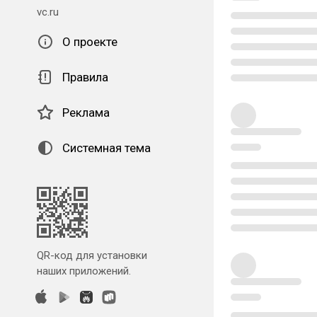
vc.ru
О проекте
Правила
Реклама
Системная тема
QR-код для установки
наших приложений.