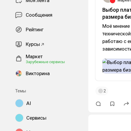
Моя лента
Марке
Выбор плат
Сообщения
размера би
Моё мнение 
Рейтинг
технической
работаю с 
Курсы
зависимости
Маркет
Зарубежные сервисы
Викторина
Темы
2
AI
Сервисы