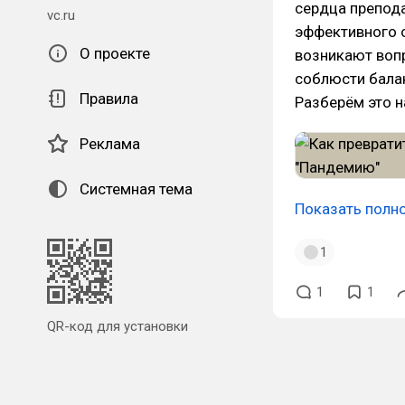
сердца препода
vc.ru
эффективного о
О проекте
возникают вопр
соблюсти бала
Правила
Разберём это н
Реклама
Системная тема
Показать полн
1
1
1
QR-код для установки
наших приложений.