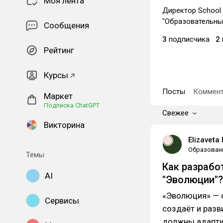
Моя лента
Директор School 
"Образовательны
Сообщения
3
подписчика
2
Рейтинг
Курсы
Посты
Коммент
Маркет
Подписка ChatGPT
Свежее
Викторина
Elizaveta
Образован
Темы
Как разрабо
AI
"Эволюции"?
«Эволюция» — с
Сервисы
создаёт и раз
должны адаптир