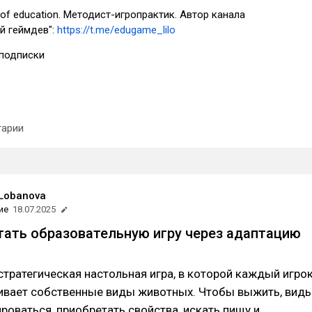
of education. Методист-игропрактик. Автор канала
й геймдев":
https://t.me/edugame_lilo
подписки
арии
 Lobanova
ие
18.07.2025
тать образовательную игру через адаптацию
тратегическая настольная игра, в которой каждый игро
вивает собственные виды животных. Чтобы выжить, вид
оваться, приобретать свойства, искать пищу и