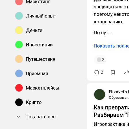
Маркетинг
защищаться от 
поэтому некот
Личный опыт
кооперацию.
Деньги
По сут…
Инвестиции
Показать полн
Путешествия
2
2
Приёмная
Маркетплейсы
Elizaveta
Образован
Крипто
Как преврат
Разбираем 
Показать все
Игропрактика 