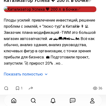
Катализатор Успеха 💖 200 л. в бочке✅
Плоды усилий: привлечение инвестиций, решение
проблем с землёй, + "люкс-тур" в Китай💫👨‍💻
Заказчик плана модификаций -ТWM это большой
магазин автозапчастей. 🚙🛻🚚🚛🚜🏎🏍 Всё как
обычно, анализ здания, анализ руководства,
ключевых фигур в организации, с точки зрения
прибыли для бизнеса. 💼 Подготовили проект,
запустили. 🚀 прирост 20% ..но…
Показать полностью
1
36