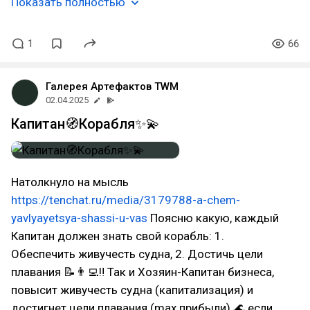
Показать полностью
1
66
Галерея Артефактов TWM
02.04.2025
Капитан🧭Корабля✨💫
Натолкнуло на мысль
https://tenchat.ru/media/3179788-a-chem-
yavlyayetsya-shassi-u-vas
Поясню какую, каждый
Капитан должен знать свой корабль: 1.
Обеспечить живучесть судна, 2. Достичь цели
плавания 📝👨‍💻‼ Так и Хозяин-Капитан бизнеса,
повысит живучесть судна (капитализация) и
достигнет цели плавания (max прибыли) 🌊 если