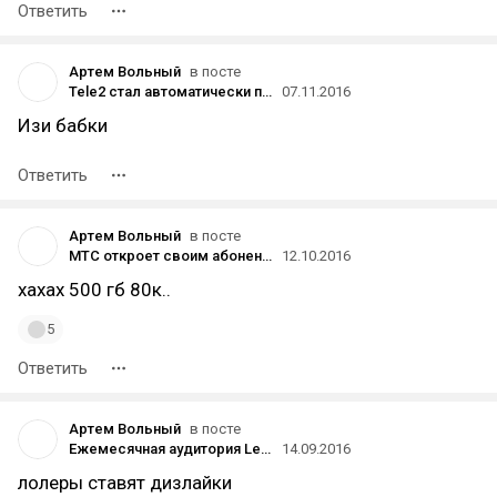
Ответить
Артем Вольный
в посте
Tele2 стал автоматически подключать абонентам 500 МБ дополнительного интернет-трафика за 50 рублей
07.11.2016
Изи бабки
Ответить
Артем Вольный
в посте
МТС откроет своим абонентам бесплатный доступ к сервисам, которые взамен оплатят трафик пользователей
12.10.2016
хахах 500 гб 80к..
5
Ответить
Артем Вольный
в посте
Ежемесячная аудитория League of Legends превысила 100 млн игроков в месяц
14.09.2016
лолеры ставят дизлайки