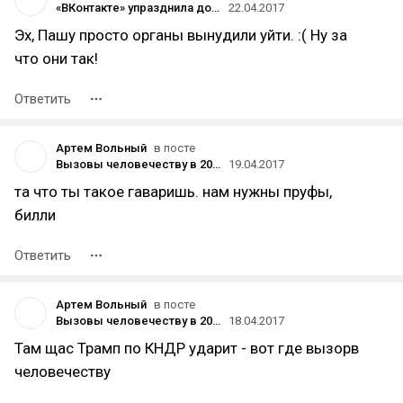
«ВКонтакте» упразднила должность директора по развитию и назначила Александра Круглова директором по маркетингу
22.04.2017
Эх, Пашу просто органы вынудили уйти. :( Ну за
что они так!
Ответить
Артем Вольный
в посте
Вызовы человечеству в 2017 году — мнения учёных
19.04.2017
та что ты такое гаваришь. нам нужны пруфы,
билли
Ответить
Артем Вольный
в посте
Вызовы человечеству в 2017 году — мнения учёных
18.04.2017
Там щас Трамп по КНДР ударит - вот где вызорв
человечеству