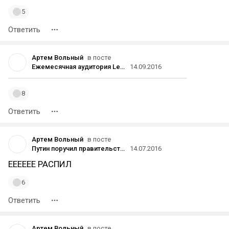
5
Ответить
Артем Вольный
в посте
Ежемесячная аудитория League of Legends превысила 100 млн игроков в месяц
14.09.2016
8
Ответить
Артем Вольный
в посте
Путин поручил правительству оперативно найти разработчика оборудования для хранения звонков и переписки по закону Яровой
14.07.2016
ЕЕЕЕЕЕ РАСПИЛ
6
Ответить
Артем Вольный
в посте