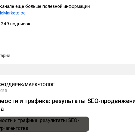
-канале еще больше полезной информации
NeMarketolog
249
подписок
арии
SEO/ДИРЕК/МАРКЕТОЛОГ
2025
имости и трафика: результаты SEO-продвижен
ва