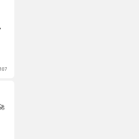
ь
107
🚀