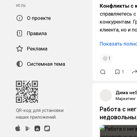
vc.ru
Конфликты с 
справляетесь с 
О проекте
конкурентам. Г
клиента, но и 
Правила
Показать полн
Реклама
1
Системная тема
1
Дима не
Маркетинг
Работа с не
QR-код для установки
недовольных
наших приложений.