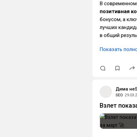
В современном
позитивная к
бонусом, а клю
лучших кандида
в общий резуль
Показать полн
Дима не
SEO
29.03.
Взлет показ