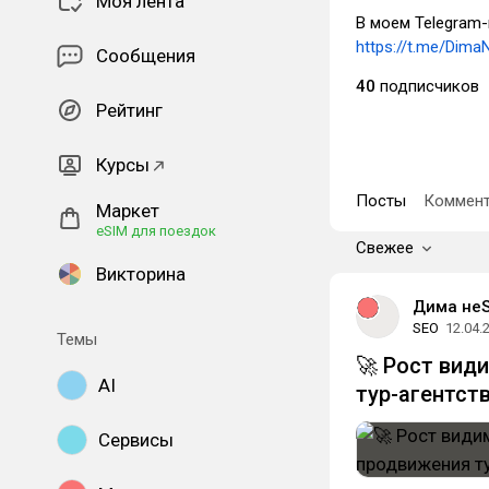
Моя лента
В моем Telegram
https://t.me/Dima
Сообщения
40
подписчиков
Рейтинг
Курсы
Посты
Коммент
Маркет
eSIM для поездок
Свежее
Викторина
Дима не
SEO
12.04.
Темы
🚀 Рост вид
AI
тур-агентст
Сервисы