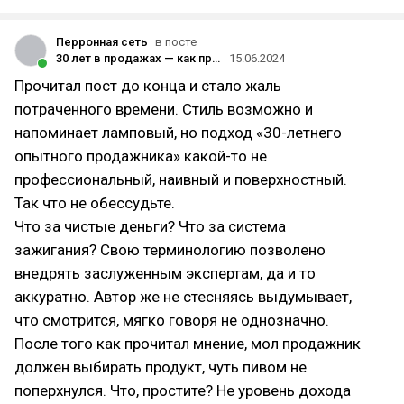
Перронная сеть
в посте
30 лет в продажах — как пришел в профессию и что понял за это время
15.06.2024
Прочитал пост до конца и стало жаль
потраченного времени. Стиль возможно и
напоминает ламповый, но подход «30-летнего
опытного продажника» какой-то не
профессиональный, наивный и поверхностный.
Так что не обессудьте.
Что за чистые деньги? Что за система
зажигания? Свою терминологию позволено
внедрять заслуженным экспертам, да и то
аккуратно. Автор же не стесняясь выдумывает,
что смотрится, мягко говоря не однозначно.
После того как прочитал мнение, мол продажник
должен выбирать продукт, чуть пивом не
поперхнулся. Что, простите? Не уровень дохода