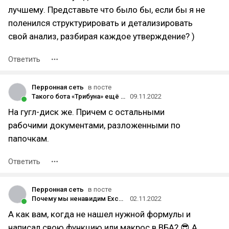
лучшему. Представьте что было бы, если бы я не
поленился структурировать и детализировать
свой анализ, разбирая каждое утверждение? )
Ответить
Перронная сеть
в посте
Такого бота «Трибуна» ещё не видела, или конструктор триггеров в группах Telegram
09.11.2022
На гугл-диск же. Причем с остальными
рабочими документами, разложенными по
папочкам.
Ответить
Перронная сеть
в посте
Почему мы ненавидим Excel, но не можем без него
02.11.2022
А как вам, когда не нашел нужной формулы и
написал свою функцию или макрос в ВБА? 😎 А