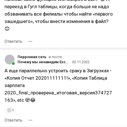
переезд в Гугл таблицы, когда больше не надо
обзванивать все филиалы чтобы найти «первого
зашедшего», чтобы внести изменения в файл?
😊
Ответить
Перронная сеть
в посте
Почему мы ненавидим Excel, но не можем без него
02.11.2022
А еще параллельно устроить сраку в Загрузках -
«Копия Отчет 20201111111!», «Копия Таблица
зарплата
2020_final_проверена_итоговая_версия374727
163», etc 🫣😂
1
Ответить